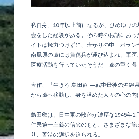
私自身、10年以上前になるが、ひめゆり
会をした経験がある。その時のお話にあっ
イトは極力つけずに、暗がりの中、ボラン
南風原の壕には負傷兵が運び込まれ、軍医
医療活動を行っていたそうだ。壕の重く湿
今作、『生きろ 島田叡 —戦中最後の沖縄
から壕へ移動し、身を潜めた人々の心の内
島田叡は、日本軍の敗色が濃厚な1945年
住民第一主義の信念のもと、さまざまな施
り、苦渋の選択を迫られる。