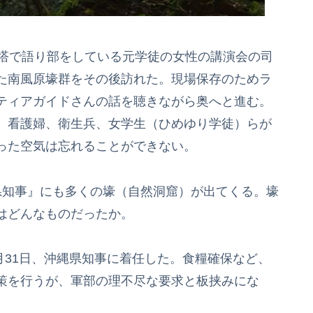
の塔で語り部をしている元学徒の女性の講演会の司
た南風原壕群をその後訪れた。現場保存のためラ
ティアガイドさんの話を聴きながら奥へと進む。
、看護婦、衛生兵、女学生（ひめゆり学徒）らが
った空気は忘れることができない。
県知事』にも多くの壕（自然洞窟）が出てくる。壕
はどんなものだったか。
1月31日、沖縄県知事に着任した。食糧確保など、
策を行うが、軍部の理不尽な要求と板挟みにな