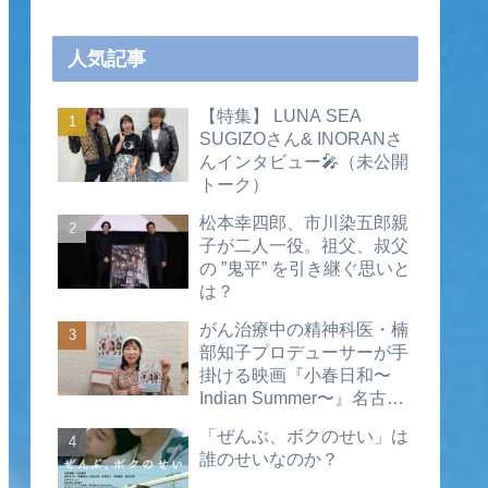
人気記事
【特集】 LUNA SEA
SUGIZOさん& INORANさ
んインタビュー🎤（未公開
トーク）
松本幸四郎、市川染五郎親
子が二人一役。祖父、叔父
の ”鬼平” を引き継ぐ思いと
は？
がん治療中の精神科医・楠
部知子プロデューサーが手
掛ける映画『小春日和〜
Indian Summer〜』名古屋
公開直前インタビュー（動
「ぜんぶ、ボクのせい」は
画あり）
誰のせいなのか？