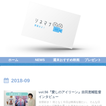
ホーム
NEWS
週末おすすめ映画
プレゼント
2018-09
vol.56『愛しのアイリーン』吉田恵輔監督
【過去記事】シネマクエスト「神取恭子のシネマコラム」
インタビュー
全部好き！ 何となく今日は映画を観たい。 そんな日
にどうやって映画を選ぶ？ 好きなジャンル、好きな俳