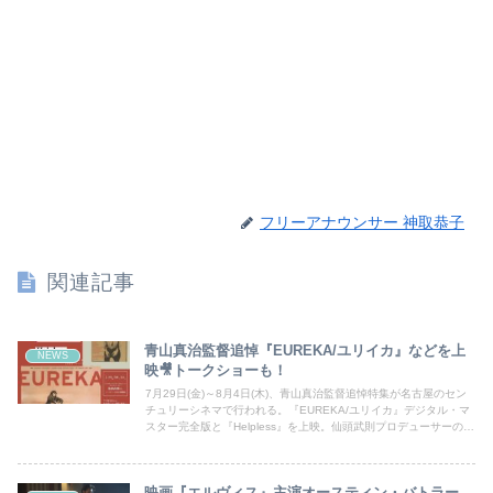
フリーアナウンサー 神取恭子
関連記事
青山真治監督追悼『EUREKA/ユリイカ』などを上
NEWS
映🎥トークショーも！
7月29日(金)～8月4日(木)、青山真治監督追悼特集が名古屋のセン
チュリーシネマで行われる。『EUREKA/ユリイカ』デジタル・マ
スター完全版と『Helpless』を上映。仙頭武則プロデューサーのト
ークショーの情報も！
映画『エルヴィス』主演オースティン・バトラー、