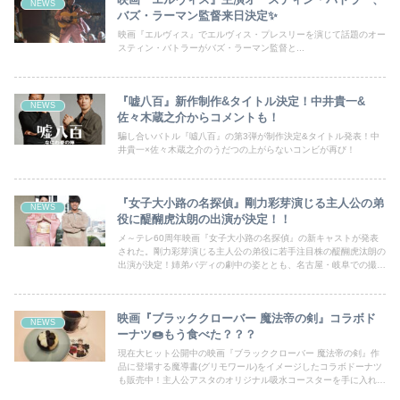
NEWS
バズ・ラーマン監督来日決定✨
映画『エルヴィス』でエルヴィス・プレスリーを演じて話題のオー
スティン・バトラーがバズ・ラーマン監督と...
『嘘八百』新作制作&タイトル決定！中井貴一&
NEWS
佐々木蔵之介からコメントも！
騙し合いバトル『噓八百』の第3弾が制作決定&タイトル発表！中
井貴一×佐々木蔵之介のうだつの上がらないコンビが再び！
『女子大小路の名探偵』剛力彩芽演じる主人公の弟
NEWS
役に醍醐虎汰朗の出演が決定！！
メ～テレ60周年映画『女子大小路の名探偵』の新キャストが発表
された。剛力彩芽演じる主人公の弟役に若手注目株の醍醐虎汰朗の
出演が決定！姉弟バディの劇中の姿ととも、名古屋・岐阜での撮影
を終えた剛力＆醍醐よりクランクアップ報告コメント到着した。
映画『ブラッククローバー 魔法帝の剣』コラボド
NEWS
ーナツ🍩もう食べた？？？
現在大ヒット公開中の映画『ブラッククローバー 魔法帝の剣』作
品に登場する魔導書(グリモワール)をイメージしたコラボドーナツ
も販売中！主人公アスタのオリジナル吸水コースターを手に入れる
チャンスです！