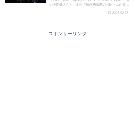
の中島健人さん、本作で映画初出演のmiletさんが登
壇。作品への思入れや、映画にちなんだ”理想の初デー
2025.02.15
トプラン”などで会場を盛り上げた。
スポンサーリンク