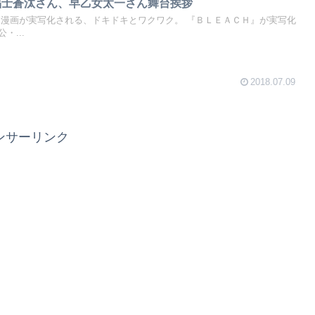
CH』福士蒼汰さん、早乙女太一さん舞台挨拶
た漫画が実写化される、ドキドキとワクワク。 『ＢＬＥＡＣＨ』が実写化
・...
2018.07.09
ンサーリンク