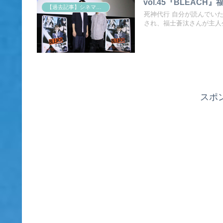
vol.45『BLEA
【過去記事】シネマクエスト「神取恭子のシネマコラム」
死神代行 自分が読んでい
され、福士蒼汰さんが主人公
スポ