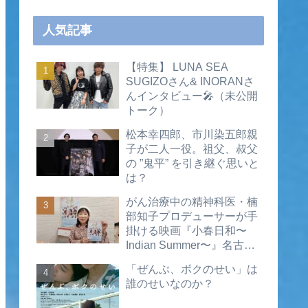
人気記事
【特集】 LUNA SEA
SUGIZOさん& INORANさ
んインタビュー🎤（未公開
トーク）
松本幸四郎、市川染五郎親
子が二人一役。祖父、叔父
の ”鬼平” を引き継ぐ思いと
は？
がん治療中の精神科医・楠
部知子プロデューサーが手
掛ける映画『小春日和〜
Indian Summer〜』名古屋
公開直前インタビュー（動
「ぜんぶ、ボクのせい」は
画あり）
誰のせいなのか？