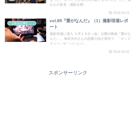
の人の意見・感想を聞...
2019.04.23
vol.89『愛がなんだ』（1）撮影現場レポ
【過去記事】シネマクエスト「神取恭子のシネマコラム」
ート
撮影現場に潜入 ４月１９日（金）公開の映画『愛がな
んだ』。 角田光代さんの恋愛小説が原作で、「サッド
ティー」や「パンとバ...
2019.04.02
スポンサーリンク