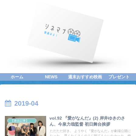
ホーム
NEWS
週末おすすめ映画
プレゼント
2019-04
vol.92 『愛がなんだ』(2) 岸井ゆきのさ
【過去記事】シネマクエスト「神取恭子のシネマコラム」
ん、今泉力哉監督 初日舞台挨拶
ただただ好き。 ようやく『愛がなんだ』が劇場公開に
なった。 早くたくさんの人に観てもらいたかった。他