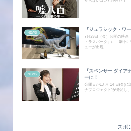
がらないコンビが再び！
『ジュラシック・ワー
NEWS
7月29日（金）公開の映
トラスパーク」に、劇中に
ューが出現
『スペンサー ダイアナ
NEWS
ーに！
公開日が10 月 14 日(
ナプロジェクト”が発足し
スポ