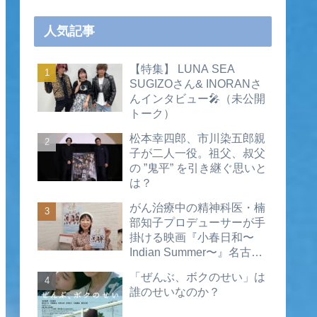
人気記事
【特集】 LUNA SEA
SUGIZOさん& INORANさ
んインタビュー🎤（未公開
トーク）
松本幸四郎、市川染五郎親
子が二人一役。祖父、叔父
の ”鬼平” を引き継ぐ思いと
は？
がん治療中の精神科医・楠
部知子プロデューサーが手
掛ける映画『小春日和〜
Indian Summer〜』名古屋
公開直前インタビュー（動
「ぜんぶ、ボクのせい」は
画あり）
誰のせいなのか？