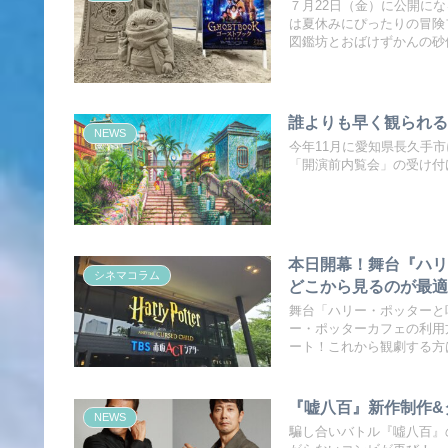
７月22日（金）に公開にな
は夏休みにぴったりの冒険
図鑑坊とおばけずかんの砂
誰よりも早く観られ
NEWS
今年11月に愛知県長久手
「開演前内覧会」の受け付
本日開幕！舞台『ハリ
シネマコラム
どこから見るのが最
舞台「ハリー・ポッターと
ー・ポッターカフェの利用
ート！これから観劇する方
『嘘八百』新作制作&
NEWS
騙し合いバトル『噓八百』