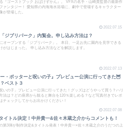
る『ゴーストブック おばけずかん』。 VFXの名手・山崎貴監督の最新作
ファンタジー！ 愛知県の内海海水浴場に、劇中で登場するキャラクター
像が登場した。
2022.07.15
る「ジブリパーク」内覧会。申し込み方法は？
市にオープンする「ジブリパーク」。 本日、一足お先に園内を見学できる
けがはじまった。 申し込み方法などを解説します。
2022.07.13
ー・ポッターと呪いの子』プレビュー公演に行ってきた🦉
適？ベスト３
呪いの子」プレビュー公演に行ってきた！グッズはどうやって買う？ハリ
方法は？どの座席から観ると舞台を120％楽しめる？など写真付きでレポ
はチェックしてからお出かけください！
2022.07.08
タイトル決定！中井貴一&佐々木蔵之介からコメントも！
の第3弾が制作決定&タイトル発表！中井貴一×佐々木蔵之介のうだつの上