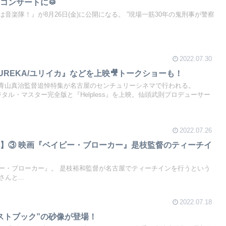
コンサートに🥁
音楽隊！』が8月26日(金)に公開になる。 ”現場一筋30年の鬼刑事が警察
2022.07.30
REKA/ユリイカ』などを上映🎥トークショーも！
(木)、青山真治監督追悼特集が名古屋のセンチュリーシネマで行われる。
ジタル・マスター完全版と『Helpless』を上映。仙頭武則プロデューサー
2022.07.26
】③ 映画『ベイビー・ブローカー』是枝監督のティーチイ
ー・ブローカー』。 是枝裕和監督が名古屋でティーチインを行うという
んと...
2022.07.18
ストブック”の砂像が登場！