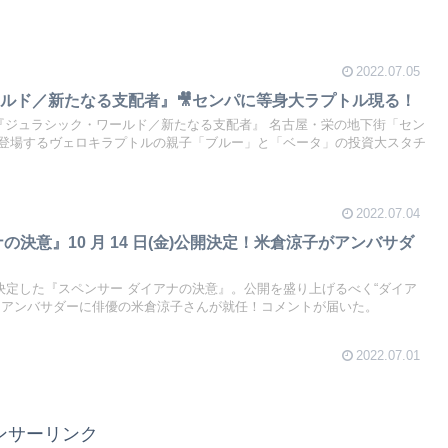
2022.07.05
ルド／新たなる支配者』🎥センパに等身大ラプトル現る！
画『ジュラシック・ワールド／新たなる支配者』 名古屋・栄の地下街「セン
登場するヴェロキラプトルの親子「ブルー」と「ベータ」の投資大スタチ
2022.07.04
の決意』10 月 14 日(金)公開決定！米倉涼子がアンバサダ
金)に決定した『スペンサー ダイアナの決意』。公開を盛り上げるべく“ダイア
、アンバサダーに俳優の米倉涼子さんが就任！コメントが届いた。
2022.07.01
ンサーリンク