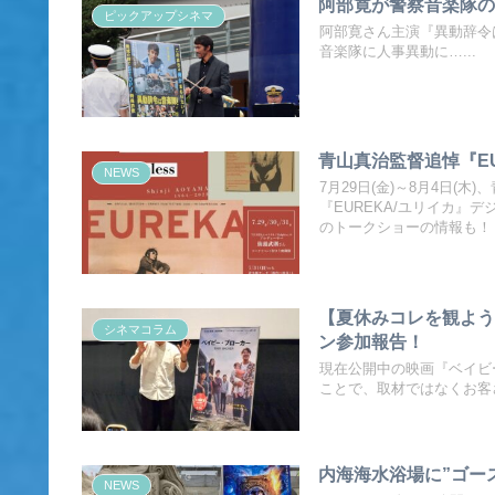
阿部寛が警察音楽隊の
ピックアップシネマ
阿部寛さん主演『異動辞令は
音楽隊に人事異動に…...
青山真治監督追悼『EU
NEWS
7月29日(金)～8月4日
『EUREKA/ユリイカ』デ
のトークショーの情報も！
【夏休みコレを観よう
シネマコラム
ン参加報告！
現在公開中の映画『ベイビ
ことで、取材ではなくお客さ
内海海水浴場に”ゴー
NEWS