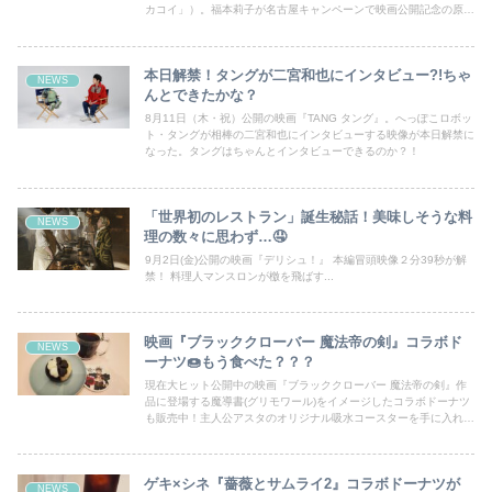
カコイ」）。福本莉子が名古屋キャンペーンで映画公開記念の原作
本特設コーナー作りに挑戦！
本日解禁！タングが二宮和也にインタビュー?!ちゃ
NEWS
んとできたかな？
8月11日（木・祝）公開の映画『TANG タング』。へっぽこロボッ
ト・タングが相棒の二宮和也にインタビューする映像が本日解禁に
なった。タングはちゃんとインタビューできるのか？！
「世界初のレストラン」誕生秘話！美味しそうな料
NEWS
理の数々に思わず…🤤
9月2日(金)公開の映画『デリシュ！』 本編冒頭映像２分39秒が解
禁！ 料理人マンスロンが檄を飛ばす...
映画『ブラッククローバー 魔法帝の剣』コラボド
NEWS
ーナツ🍩もう食べた？？？
現在大ヒット公開中の映画『ブラッククローバー 魔法帝の剣』作
品に登場する魔導書(グリモワール)をイメージしたコラボドーナツ
も販売中！主人公アスタのオリジナル吸水コースターを手に入れる
チャンスです！
ゲキ×シネ『薔薇とサムライ2』コラボドーナツが
NEWS