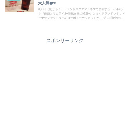
大人気🍩✨
8月4日(金)からミッドランドスクエアシネマで公開する、ゲキ×シ
ネ『薔薇とサムライ2−海賊女王の帰還−』とミッドランドシネマド
ーナツファクトリーのコラボドーナツセットが、7月28日(金)の発
売から大人気ということで取材してきました！
スポンサーリンク