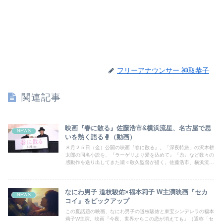
フリーアナウンサー 神取恭子
関連記事
映画『春に散る』佐藤浩市&横浜流星、名古屋で思
NEWS
いを熱く語る🥊（動画）
８月２５日（金）公開の映画『春に散る』。「深夜特急」の沢木耕
太郎の同名小説を、『ラーゲリより愛を込めて』『糸』など数々の
感動作を送り出してきた瀬々敬久監督が描く。佐藤浩市、横浜流星
のダブル主演でも話題の本作。主演の2人が名古屋で舞台挨拶を行
った。
なにわ男子 道枝駿佑×福本莉子 W主演映画『セカ
NEWS
コイ』をピックアップ
この夏話題の映画、なにわ男子の道枝駿佑と東宝シンデレラの福本
莉子W主演。映画『今夜、世界からこの恋が消えても』（通称「セ