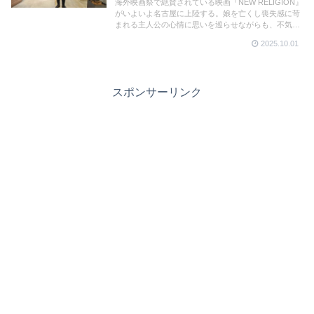
海外映画祭で絶賛されている映画『NEW RELIGION』
がいよいよ名古屋に上陸する。娘を亡くし喪失感に苛
まれる主人公の心情に思いを巡らせながらも、不気味
で異様な世界へと引きずりこまれる…。Keishi Kondo
2025.10.01
監督にインタビューさせてもらいました。
スポンサーリンク