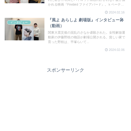
かれる映画『Firebird ファイアバード』。ｋペーテ
ル・レバネ監督、主演のトム・プライアーさん、オレ
2024.02.16
グ・ザゴロドニーさんにお話を伺った。
『風よ あらしよ 劇場版』インタビュー🎤
インタビュー
（動画）
関東大震災後の混乱のさなか虐殺された。女性解放運
動家の伊藤野枝の物語が劇場公開される。貧しい家で
育った野枝は、平塚らいて...
2024.02.06
スポンサーリンク