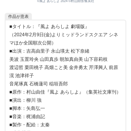
©風よ あらしよ 2024 ©村山由佳/集英社
作品が意表
■タイトル：『風よ あらしよ 劇場版』
（2024年2月9日(金)よりミッドランドスクエア シネ
マほか全国順次公開）
■出演：吉高由里子 永山瑛太 松下奈緒
美波 玉置玲央 山田真歩 朝加真由美 山下容莉枝
渡辺哲 栗田桃子 高畑こと美 金井勇太 芹澤興人 前原
滉 池津祥子
音尾琢真 石橋蓮司 稲垣吾郎
■原作：村山由佳『風よ あらしよ』（集英社文庫刊）
■演出：柳川 強
■脚本：矢島弘一
■音楽：梶浦由記
■製作・配給：太秦