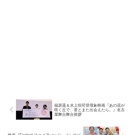
福原遥＆水上恒司登壇🎤映画『あの花が
咲く丘で、君とまた出会えたら。』名古
屋舞台舞台挨拶