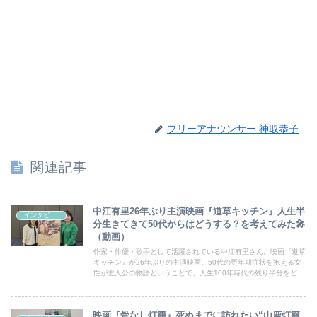
フリーアナウンサー 神取恭子
関連記事
中江有里26年ぶり主演映画『道草キッチン』人生半
インタビュー
分生きてきて50代からはどうする？を考えてみた🎤
（動画）
作家・俳優・歌手として活躍されている中江有里さん。映画『道草
キッチン』が26年ぶりの主演映画。50代の更年期症状を抱える女
性が主人公の物語ということで、人生100年時代の残り半分をどう
捉えてどう生きるか中江さんにヒントをもらいたい気持ちで伺いま
した
映画『骨なし灯籠』死ぬまでに訪れたい“山鹿灯籠