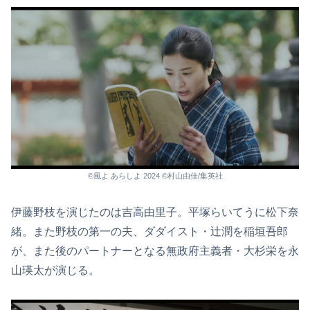
©風よ あらしよ 2024 ©村山由佳/集英社
伊藤野枝を演じたのは吉高由里子。平塚らいてうに松下奈
緒。また野枝の第一の夫、ダダイスト・辻潤を稲垣吾郎
が、また後のパートナーとなる無政府主義者・大杉栄を永
山瑛太が演じる。