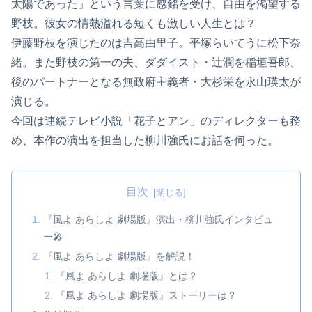
太陽であった」という言葉に感銘を受け、自由を渇望する
野枝。彼女の情熱溢れる短くも激しい人生とは？
伊藤野枝を演じたのは吉高由里子。平塚らいてうに松下奈
緒。また野枝の第一の夫、ダダイスト・辻潤を稲垣吾郎、
後のパートナーとなる無政府主義者・大杉栄を永山瑛太が
演じる。
今回は連続テレビ小説「花子とアン」のディレクターも務
め、本作の演出を担当した柳川強氏にお話を伺った。
目次
『風よ あらしよ 劇場版』演出・柳川強氏インタビュ
ー🎤
『風よ あらしよ 劇場版』を解説！
『風よ あらしよ 劇場版』とは？
『風よ あらしよ 劇場版』ストーリーは？