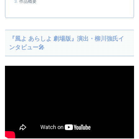
作品概要
『風よ あらしよ 劇場版』演出・柳川強氏イ
ンタビュー🎤