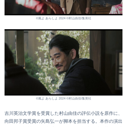
©風よ あらしよ 2024 ©村山由佳/集英社
©風よ あらしよ 2024 ©村山由佳/集英社
吉川英治文学賞を受賞した村山由佳の評伝小説を原作に、
向田邦子賞受賞の矢島弘一が脚本を担当する。本作の演出