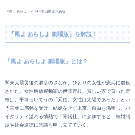
©風よ あらしよ 2024 ©村山由佳/集英社
『風よ あらしよ 劇場版』を解説！
『風よ あらしよ 劇場版』とは？
関東大震災後の混乱のさなか、ひとりの女性が憲兵に虐殺
された。女性解放運動家の伊藤野枝。貧しい家で育った野
枝は、平塚らいてうの「元始、女性は太陽であった」とい
う言葉に感銘を受け、結婚をせず上京。自由を渇望し、バ
イタリティ溢れる情熱で「青鞜社」に参加すると、結婚制
度や社会道徳に異議を申し立てていく。