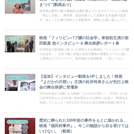
インタビュー
まつり”(動画あり)
熊本県山鹿市の夏の風物詩“山鹿灯籠まつり”をモチーフにした映画
『骨なし灯籠』。脚本家・放送作家として活躍する木庭撫子監督
が、夫と二人三脚で製作した初監督作。実際に山鹿に暮らしている
からこそわかる、灯籠まつりだけではないこの地の魅力と映画に込
めた思いを伺った。
映画「フィリピンパブ嬢の社会学」単独初主演の前
NEWS
田航基 他インタビュー & 舞台挨拶レポート🎤
大学院生の実体験に基づいた研究ルポを映画化『フィリピンパブ嬢
の社会学』。 日本で働く外国人女性労働者の実態をリアルに描い
た異色のラブストーリー。制作秘話を前田航基、一宮レイゼル、ス
テファニー・アリアン、白羽弥仁監督に伺った。名古屋の舞台挨拶
も模様もレポート。
【追加】インタビュー動画をUPしました！映画
インタビュー
『よだかの片想い』主演の松井玲奈さんが先行上映
会の舞台挨拶に登壇🎤
9月16日(金)に公開になる映画『よだかの片想い』。主演をつとめ
た松井玲奈さんは5年前に島本理生さんの原作に出会い、映画化を
熱望していました！9月11日に行われた名古屋舞台挨拶の様子を動
画でご覧ください！
歴史に葬られた100年前の事件をもとに描かれる、
インタビュー
映画『福田村事件』。今この物語から目を背けては
いけない。（動画）