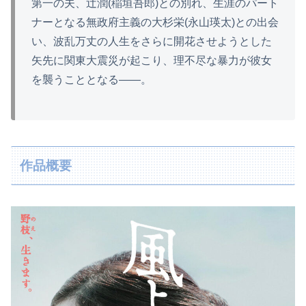
第一の夫、辻潤(稲垣吾郎)との別れ、生涯のパート
ナーとなる無政府主義の大杉栄(永山瑛太)との出会
い、波乱万丈の人生をさらに開花させようとした
矢先に関東大震災が起こり、理不尽な暴力が彼女
を襲うこととなる――。
作品概要