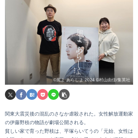
©風よ あらしよ 2024 ©村山由佳/集英社
関東大震災後の混乱のさなか虐殺された。女性解放運動家
の伊藤野枝の物語が劇場公開される。
貧しい家で育った野枝は、平塚らいてうの「元始、女性は