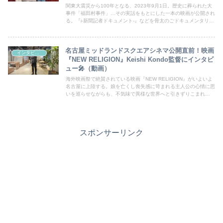
関東大震災から100年となる、2023年9月1日。歴史に葬られた大
事件「福田村事件」…その実話をもとにした一本の映画が公開され
る。『i-新聞記者ドキュメント-』などを骨太のごドキュメンタリー
を手掛けてきた森達也監督が劇映画として完成させた。ラスト４０
分の衝撃。この惨事にあなたは何を思う？
名古屋ミッドランドスクエアシネマ公開直前！映画
インタビュー
『NEW RELIGION』Keishi Kondo監督にインタビ
ュー🎤（動画）
海外映画祭で絶賛されている映画『NEW RELIGION』がいよいよ
名古屋に上陸する。娘を亡くし喪失感に苛まれる主人公の心情に思
いを巡らせながらも、不気味で異様な世界へと引きずりこまれ
る…。Keishi Kondo監督にインタビューさせてもらいました。
スポンサーリンク