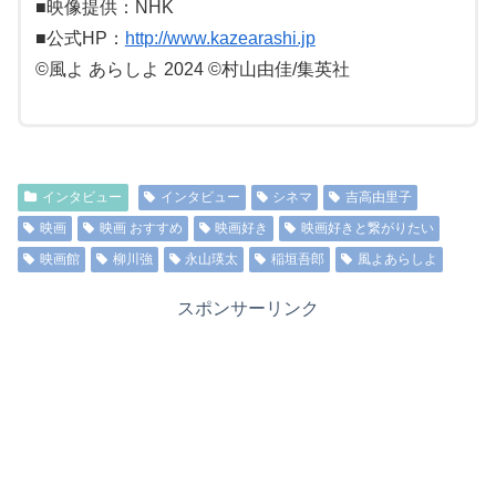
■映像提供：NHK
■公式HP：
http://www.kazearashi.jp
©風よ あらしよ 2024 ©村山由佳/集英社
インタビュー
インタビュー
シネマ
吉高由里子
映画
映画 おすすめ
映画好き
映画好きと繋がりたい
映画館
柳川強
永山瑛太
稲垣吾郎
風よあらしよ
スポンサーリンク