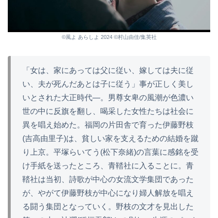
©風よ あらしよ 2024 ©村山由佳/集英社
「女は、家にあっては父に従い、嫁しては夫に従
い、夫が死んだあとは子に従う」事が正しく美し
いとされた大正時代―。男尊女卑の風潮が色濃い
世の中に反旗を翻し、喝采した女性たちは社会に
異を唱え始めた。福岡の片田舎で育った伊藤野枝
(吉高由里子)は、貧しい家を支えるための結婚を蹴
り上京。平塚らいてう(松下奈緒)の言葉に感銘を受
け手紙を送ったところ、青鞜社に入ることに。青
鞜社は当初、詩歌が中心の女流文学集団であった
が、やがて伊藤野枝が中心になり婦人解放を唱え
る闘う集団となっていく。野枝の文才を見出した