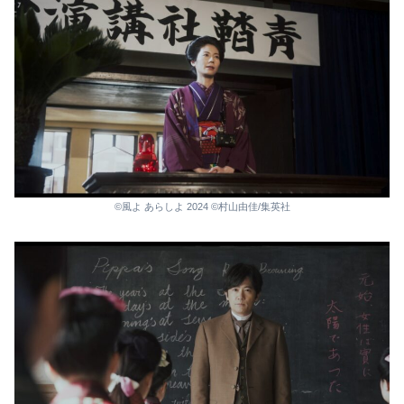
©風よ あらしよ 2024 ©村山由佳/集英社