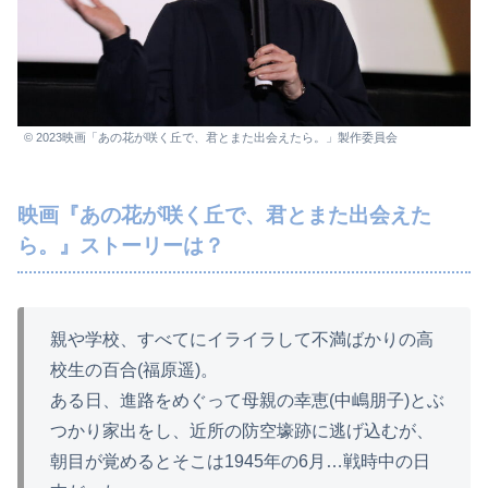
© 2023映画「あの花が咲く丘で、君とまた出会えたら。」製作委員会
映画『あの花が咲く丘で、君とまた出会えた
ら。』ストーリーは？
親や学校、すべてにイライラして不満ばかりの高
校生の百合(福原遥)。
ある日、進路をめぐって母親の幸恵(中嶋朋子)とぶ
つかり家出をし、近所の防空壕跡に逃げ込むが、
朝目が覚めるとそこは1945年の6月…戦時中の日