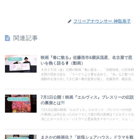
フリーアナウンサー 神取恭子
関連記事
映画『春に散る』佐藤浩市&横浜流星、名古屋で思
NEWS
いを熱く語る🥊（動画）
８月２５日（金）公開の映画『春に散る』。「深夜特急」の沢木耕
太郎の同名小説を、『ラーゲリより愛を込めて』『糸』など数々の
感動作を送り出してきた瀬々敬久監督が描く。佐藤浩市、横浜流星
のダブル主演でも話題の本作。主演の2人が名古屋で舞台挨拶を行
った。
7月1日公開！映画『エルヴィス』プレスリーの伝説
ピックアップシネマ
の裏側とは?!
7月1日公開の映画『エルヴィス』エルヴィス・プレスリーの伝説
の裏側には何があったのか？そして彼の死の真相は？エルヴィスを
演じたオースティン・バトラーと悪名高きマネージャー、トム・パ
ーカーを演じたトム・ハンクスの名演技に魅了されること間違いな
し！
まさかの映画化？「妖怪シェアハウス」ドラマを観
ピックアップシネマ