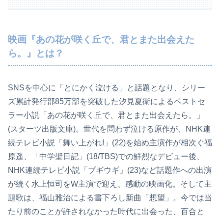
映画『あの花が咲く丘で、君とまた出会えた
ら。』とは？
SNSを中心に「とにかく泣ける」と話題となり、シリー
ズ累計発行部85万部を突破した汐見夏衛によるベストセ
ラー小説「あの花が咲く丘で、君とまた出会えたら。」
(スターツ出版文庫)。世代を問わず泣ける原作が、NHK連
続テレビ小説「舞い上がれ!」(22)を始め主演作が相次ぐ福
原遥、「中学聖日記」(18/TBS)での鮮烈なデビュー後、
NHK連続テレビ小説「ブギウギ」(23)など話題作への出演
が続く水上恒司をW主演で迎え、感動の映画化。そして主
題歌は、福山雅治による書下ろし新曲「想望」。今では当
たり前のことが許されなかった時代に出会った、百合と