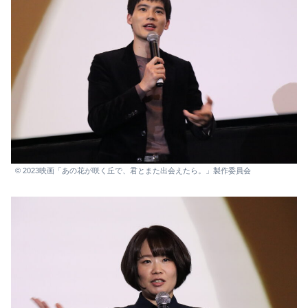
© 2023映画「あの花が咲く丘で、君とまた出会えたら。」製作委員会