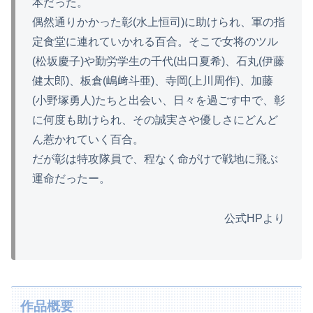
本だった。
偶然通りかかった彰(水上恒司)に助けられ、軍の指
定食堂に連れていかれる百合。そこで女将のツル
(松坂慶子)や勤労学生の千代(出口夏希)、石丸(伊藤
健太郎)、板倉(嶋﨑斗亜)、寺岡(上川周作)、加藤
(小野塚勇人)たちと出会い、日々を過ごす中で、彰
に何度も助けられ、その誠実さや優しさにどんど
ん惹かれていく百合。
だが彰は特攻隊員で、程なく命がけで戦地に飛ぶ
運命だったー。
公式HPより
作品概要