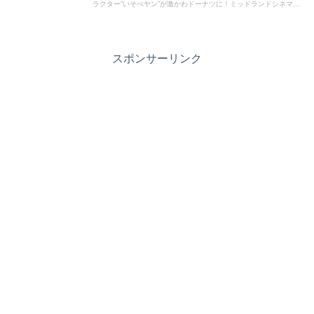
ラクター”いそべヤン”が激かわドーナツに！ミッドランドシネマド
ーナツファクトリーの制作秘話やお味をレポートします！
スポンサーリンク