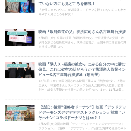
ていない方にも見どころを解説！
『妖怪シェアハウス』が劇場版に！ドラマを観ていない方にもわか
りやすく見どころを解説！
映画『銀河鉄道の父』役所広司さん名古屋舞台挨拶
ピックアップシネマ
5月5日（金）公開の映画『銀河鉄道の父』で宮沢賢治の父親・政
次郎を演じる役所広司さん、成島出監督が、公開を前に名古屋の舞
台挨拶に登壇した。
映画『隣人Ｘ -疑惑の彼女-』にみる自分の中に潜む
インタビュー
偏見。これは架空の話だろうか？熊澤尚人監督イン
ビュー&名古屋舞台挨拶🎤（動画🎥）
12月1日（金）全国公開される映画『隣人Ｘ -疑惑の彼女-』上野樹
里さん、林遣都さんと久々にタッグを組んだ熊澤尚人監督。監督・
脚本・編集も手掛けた本作への思いを伺った。また、11月16日
（木）に行われた上野さん、林さん、熊澤監督登壇の名古屋舞台挨
拶の様子も動画で。
【追記：後章”侵略者ドーナツ”】映画『デッドデッ
ピックアップシネマ
ドデーモンズデデデデデストラクション』前章 ”い
そべヤン”コラボドーナツとは🍩？！
3月22日(金)公開の映画『デッドデッドデーモンズデデデデデスト
ラクション』（通称：『デデデデ』）。作品に登場する漫画のキャ