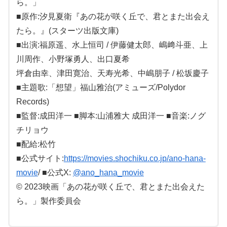
ら。」
■原作:汐見夏衛『あの花が咲く丘で、君とまた出会え
たら。』(スターツ出版文庫)
■出演:福原遥、水上恒司 / 伊藤健太郎、嶋﨑斗亜、上
川周作、小野塚勇人、出口夏希
坪倉由幸、津田寛治、天寿光希、中嶋朋子 / 松坂慶子
■主題歌:「想望」福山雅治(アミューズ/Polydor
Records)
■監督:成田洋一 ■脚本:山浦雅大 成田洋一 ■音楽:ノグ
チリョウ
■配給:松竹
■公式サイト:
https://movies.shochiku.co.jp/ano-hana-
movie
/ ■公式X:
@ano_hana_movie
© 2023映画「あの花が咲く丘で、君とまた出会えた
ら。」製作委員会