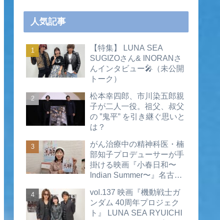
人気記事
【特集】 LUNA SEA
SUGIZOさん& INORANさ
んインタビュー🎤（未公開
トーク）
松本幸四郎、市川染五郎親
子が二人一役。祖父、叔父
の ”鬼平” を引き継ぐ思いと
は？
がん治療中の精神科医・楠
部知子プロデューサーが手
掛ける映画『小春日和〜
Indian Summer〜』名古屋
公開直前インタビュー（動
vol.137 映画『機動戦士ガ
画あり）
ンダム 40周年プロジェク
ト』 LUNA SEA RYUICHI