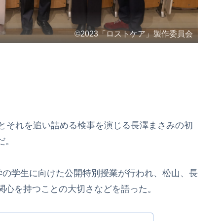
©2023「ロストケア」製作委員会
。
チとそれを追い詰める検事を演じる長澤まさみの初
だ。
学の学生に向けた公開特別授業が行われ、松山、長
関心を持つことの大切さなどを語った。