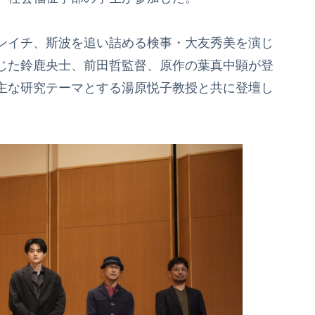
ンイチ、斯波を追い詰める検事・大友秀美を演じ
じた鈴鹿央士、前田哲監督、原作の葉真中顕が登
主な研究テーマとする湯原悦子教授と共に登壇し