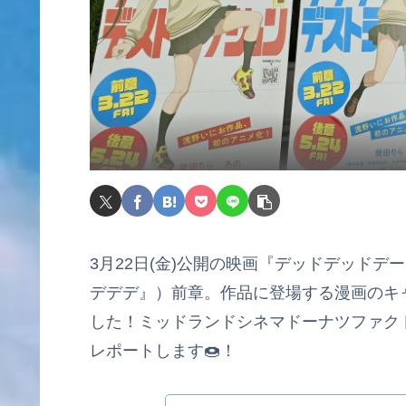
3月22日(金)公開の映画『デッドデッド
デデデ』）前章。作品に登場する漫画のキャ
した！ミッドランドシネマドーナツファク
レポートします🍩！