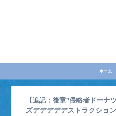
ホーム
【追記：後章”侵略者ドーナ
ズデデデデデストラクション