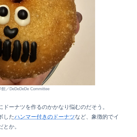
DeDeDeDe Committee
にドーナツを作るのかかなり悩むのだそう。
ボした
ハンマー付きのドーナツ
など、象徴的でイ
だとか。