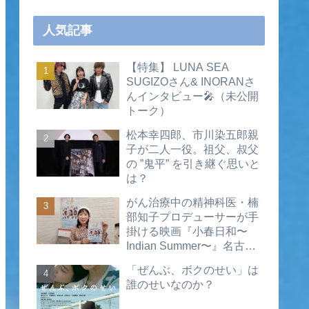
人気記事
【特集】 LUNA SEA
SUGIZOさん& INORANさ
んインタビュー🎤（未公開
トーク）
松本幸四郎、市川染五郎親
子が二人一役。祖父、叔父
の ”鬼平” を引き継ぐ思いと
は？
がん治療中の精神科医・楠
部知子プロデューサーが手
掛ける映画『小春日和〜
Indian Summer〜』名古屋
公開直前インタビュー（動
「ぜんぶ、ボクのせい」は
画あり）
誰のせいなのか？