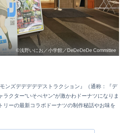
©浅野いにお／小学館／DeDeDeDe Committee
デーモンズデデデデデストラクション』（通称：『デ
ラクター”いそべヤン”が激かわドーナツになりま
トリーの最新コラボドーナツの制作秘話やお味を