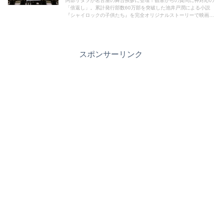
阿部サダヲが名古屋の舞台挨拶に登壇！観客からの質問に神対応の
「倍返し」。累計発行部数60万部を突破した池井戸潤による小説
『シャイロックの子供たち』を完全オリジナルストーリーで映画
化！ほっこりする舞台挨拶の様子を動画でたっぷりご覧ください！
スポンサーリンク