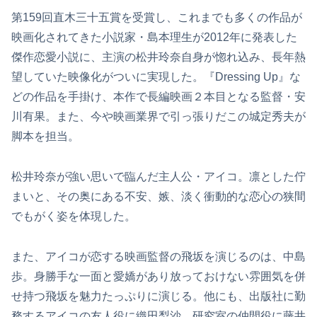
第159回直木三十五賞を受賞し、これまでも多くの作品が
映画化されてきた小説家・島本理生が2012年に発表した
傑作恋愛小説に、主演の松井玲奈自身が惚れ込み、長年熱
望していた映像化がついに実現した。『Dressing Up』な
どの作品を手掛け、本作で長編映画２本目となる監督・安
川有果。また、今や映画業界で引っ張りだこの城定秀夫が
脚本を担当。
松井玲奈が強い思いで臨んだ主人公・アイコ。凛とした佇
まいと、その奥にある不安、嫉、淡く衝動的な恋心の狭間
でもがく姿を体現した。
また、アイコが恋する映画監督の飛坂を演じるのは、中島
歩。身勝手な一面と愛嬌があり放っておけない雰囲気を併
せ持つ飛坂を魅力たっぷりに演じる。他にも、出版社に勤
務するアイコの友人役に織田梨沙、研究室の仲間役に藤井