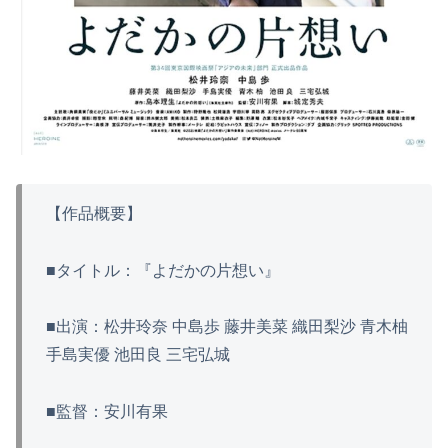
【作品概要】
■タイトル：『よだかの片想い』
■出演：松井玲奈 中島歩 藤井美菜 織田梨沙 青木柚
手島実優 池田良 三宅弘城
■監督：安川有果