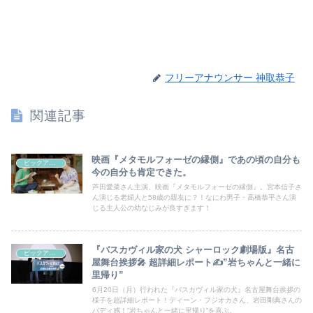
フリーアナウンサー 神取恭子
関連記事
映画『メタモルフォーゼの縁側』であの頃の自分も
ピックアップシネマ
今の自分も肯定できた。
芦田愛菜さん主演、映画『メタモルフォーゼの縁側』。宮本信子さ
ん演じる老婦人と58歳の親友に？！なにわ男子・高橋恭平さん演
じる主人公の幼なじみが良すぎます！
『バスカヴィル家の犬 シャーロック劇場版』名古
ピックアップシネマ
屋舞台挨拶🎤 超詳細レポート✍”岩ちゃんと一緒に
里帰り”
6月20日（月）行われた『バスカヴィル家の犬』名古屋舞台挨拶の
様子を超詳細レポート！ディーン・フジオカさん、岩田剛典さんの
バディ感！”岩ちゃんと一緒に里帰り”を喜ぶ。