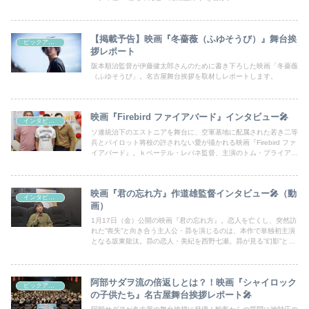
【掲載予告】映画『冬薔薇（ふゆそうび）』舞台挨
ピックアップシネマ
拶レポート
阪本順治監督が伊藤健太郎さんのために書き下ろした映画「冬薔薇
（ふゆそうび」。名古屋舞台挨拶を取材しレポートします。
映画『Firebird ファイアバード』インタビュー🎤
インタビュー
ソ連統治下のエストニアを舞台に、空軍基地に配属された若き二等
兵とパイロット将校の許されない愛が描かれる映画『Firebird ファ
イアバード』。ｋペーテル・レバネ監督、主演のトム・プライアー
さん、オレグ・ザゴロドニーさんにお話を伺った。
映画『君の忘れ方』作道雄監督インタビュー🎤（動
インタビュー
画）
1月17日（金）公開の映画『君の忘れ方』。恋人を亡くし、突然訪
れた”喪失”と向き合う主人公・昴を演じるのは、本作で単独初主演
となる坂東龍汰。昴の恋人・美紀を西野七瀬。昴が見る”幻影”とい
う難しい役をどのように演じたのか？作道雄監督にお話を伺った。
阿部サダヲ流の倍返しとは？！映画『シャイロック
ピックアップシネマ
の子供たち』名古屋舞台挨拶レポート🎤