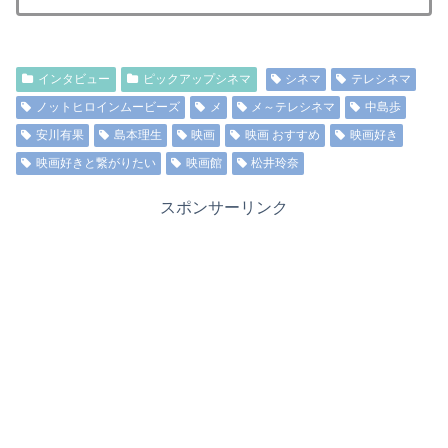
インタビュー
ピックアップシネマ
シネマ
テレシネマ
ノットヒロインムービーズ
メ
メ～テレシネマ
中島歩
安川有果
島本理生
映画
映画 おすすめ
映画好き
映画好きと繋がりたい
映画館
松井玲奈
スポンサーリンク