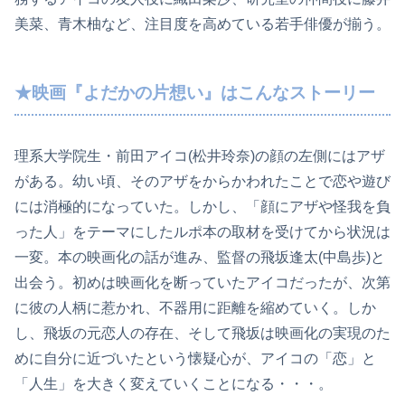
美菜、青木柚など、注目度を高めている若手俳優が揃う。
★映画『よだかの片想い』はこんなストーリー
理系大学院生・前田アイコ(松井玲奈)の顔の左側にはアザ
がある。幼い頃、そのアザをからかわれたことで恋や遊び
には消極的になっていた。しかし、「顔にアザや怪我を負
った人」をテーマにしたルポ本の取材を受けてから状況は
一変。本の映画化の話が進み、監督の飛坂逢太(中島歩)と
出会う。初めは映画化を断っていたアイコだったが、次第
に彼の人柄に惹かれ、不器用に距離を縮めていく。しか
し、飛坂の元恋人の存在、そして飛坂は映画化の実現のた
めに自分に近づいたという懐疑心が、アイコの「恋」と
「人生」を大きく変えていくことになる・・・。