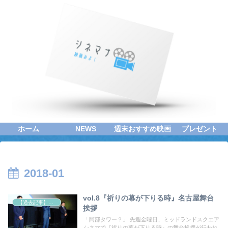
ホーム
NEWS
週末おすすめ映画
プレゼント
2018-01
vol.8『祈りの幕が下りる時』名古屋舞台
【過去記事】シネマクエスト「神取恭子のシネマコラム」
挨拶
「阿部タワー？」 先週金曜日、ミッドランドスクエア
シネマで『祈りの幕が下りる時』の舞台挨拶が行われ