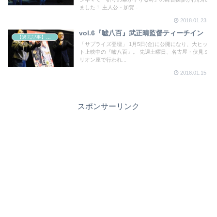
ました！ 主人公・加賀...
2018.01.23
vol.6『嘘八百』武正晴監督ティーチイン
【過去記事】シネマクエスト「神取恭子のシネマコラム」
「サプライズ登壇」 1月5日(金)に公開になり、大ヒッ
ト上映中の『嘘八百』。 先週土曜日、名古屋・伏見ミ
リオン座で行われ...
2018.01.15
スポンサーリンク