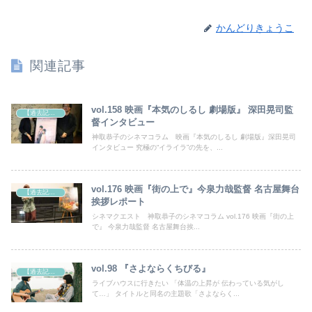
かんどりきょうこ
関連記事
vol.158 映画『本気のしるし 劇場版』 深田晃司監
【過去記事】シネマクエスト「神取恭子のシネマコラム」
督インタビュー
神取恭子のシネマコラム 映画『本気のしるし 劇場版』深田晃司
インタビュー 究極の“イライラ”の先を、...
vol.176 映画『街の上で』今泉力哉監督 名古屋舞台
【過去記事】シネマクエスト「神取恭子のシネマコラム」
挨拶レポート
シネマクエスト 神取恭子のシネマコラム vol.176 映画『街の上
で』 今泉力哉監督 名古屋舞台挨...
vol.98 『さよならくちびる』
【過去記事】シネマクエスト「神取恭子のシネマコラム」
ライブハウスに行きたい 「体温の上昇が 伝わっている気がし
て…」 タイトルと同名の主題歌「さよならく...