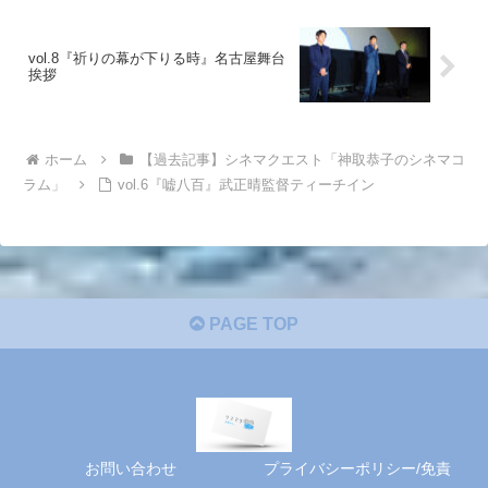
vol.8『祈りの幕が下りる時』名古屋舞台
挨拶
ホーム
【過去記事】シネマクエスト「神取恭子のシネマコ
ラム」
vol.6『嘘八百』武正晴監督ティーチイン
PAGE TOP
お問い合わせ
プライバシーポリシー/免責