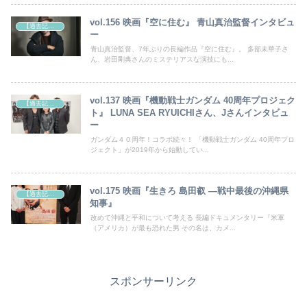
vol.156 映画『空に住む』 青山真治監督インタビュ
【過去記事】シネマクエスト「神取恭子のシネマコラム」
ー
青山真治監督、7年ぶりの長編作品『空に住む』。 多部未華子さ
ん、岩田剛典さんのミステリアスな演技にも...
vol.137 映画『機動戦士ガンダム 40周年プロジェク
【過去記事】シネマクエスト「神取恭子のシネマコラム」
ト』 LUNA SEA RYUICHIさん、Jさんインタビュ
ー
ガンダム４０周年！コラボ続々！ 「機動戦士ガンダム 40周年プロ
ジェクト」が2019年から始動してい...
vol.175 映画『生きろ 島田叡 —戦中最後の沖縄県
【過去記事】シネマクエスト「神取恭子のシネマコラム」
知事』
改めて沖縄と平和について考える 長編ドキュメンタリー『米軍
（アメリカ）が最も恐れた男 その名は、カメ...
スポンサーリンク