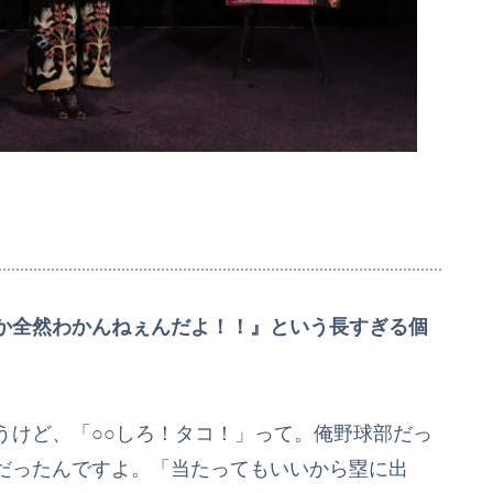
か全然わかんねぇんだよ！！』という長すぎる個
うけど、「○○しろ！タコ！」って。俺野球部だっ
だったんですよ。「当たってもいいから塁に出