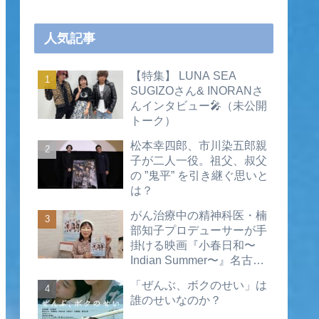
人気記事
【特集】 LUNA SEA
SUGIZOさん& INORANさ
んインタビュー🎤（未公開
トーク）
松本幸四郎、市川染五郎親
子が二人一役。祖父、叔父
の ”鬼平” を引き継ぐ思いと
は？
がん治療中の精神科医・楠
部知子プロデューサーが手
掛ける映画『小春日和〜
Indian Summer〜』名古屋
公開直前インタビュー（動
「ぜんぶ、ボクのせい」は
画あり）
誰のせいなのか？