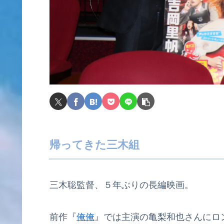
帰ってきた三木組
三木聡監督、５年ぶりの長編映画。
前作『
俺俺
』では主演の亀梨和也さんにロ