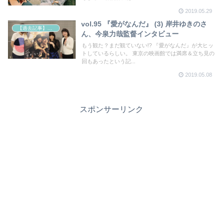
2019.05.29
vol.95 『愛がなんだ』 (3) 岸井ゆきのさ
【過去記事】シネマクエスト「神取恭子のシネマコラム」
ん、今泉力哉監督インタビュー
もう観た？まだ観ていない!? 『愛がなんだ』が大ヒッ
トしているらしい。 東京の映画館では満席＆立ち見の
回もあったという記...
2019.05.08
スポンサーリンク