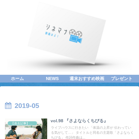
ホーム
NEWS
週末おすすめ映画
プレゼント
2019-05
vol.98 『さよならくちびる』
【過去記事】シネマクエスト「神取恭子のシネマコラム」
ライブハウスに行きたい 「体温の上昇が 伝わってい
る気がして…」 タイトルと同名の主題歌「さよならく
ちびる」 作詞作曲は...