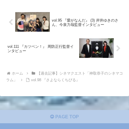
vol.95 『愛がなんだ』 (3) 岸井ゆきのさ
ん、今泉力哉監督インタビュー
vol.111 『カツベン！』 周防正行監督イ
ンタビュー
ホーム
【過去記事】シネマクエスト「神取恭子のシネマコ
ラム」
vol.98 『さよならくちびる』
PAGE TOP