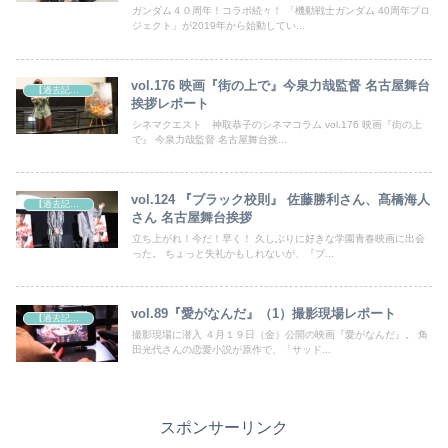
ガンダム４０周年！コラボ続々！ 「機動戦士ガンダム 40周年プロ
ジェクト」が2019年から始動してい...
vol.176 映画『街の上で』今泉力哉監督 名古屋舞台
【過去記事】シネマクエスト「神取恭子のシネマコラム」
挨拶レポート
シネマクエスト 神取恭子のシネマコラム vol.176 映画『街の上
で』 今泉力哉監督 名古屋舞台挨...
vol.124 『ブラック校則』 佐藤勝利さん、髙橋海人
【過去記事】シネマクエスト「神取恭子のシネマコラム」
さん 名古屋舞台挨拶
立ち上がれ！今だ！早く！ 久しぶりに好きな学園青春映画に出会
った。 ちょっと失礼かもしれないが、『ブ...
vol.89『愛がなんだ』（1）撮影現場レポート
【過去記事】シネマクエスト「神取恭子のシネマコラム」
撮影現場に潜入 ４月１９日（金）公開の映画『愛がなんだ』。 角
田光代さんの恋愛小説が原作で、「サッド...
スポンサーリンク