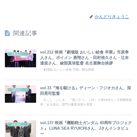
かんどりきょうこ
関連記事
vol.212 映画『劇場版 おいしい給食 卒業』市原隼
【過去記事】シネマクエスト「神取恭子のシネマコラム」
人さん、ボイメン 勇翔さん・田村侑久さん・辻本
達規さん、綾部真弥監督 名古屋舞台挨拶
『劇場版 おいしい給食 卒業』舞台挨拶
vol.33『海を駆ける』ディーン・フジオカさん、深
【過去記事】シネマクエスト「神取恭子のシネマコラム」
田晃司監督
「すこし・ふしぎ」 『淵に立つ』（’16）で第69回カンヌ国際映画
祭「ある視点」部門の審査員賞を受賞...
vol.137 映画『機動戦士ガンダム 40周年プロジェク
【過去記事】シネマクエスト「神取恭子のシネマコラム」
ト』 LUNA SEA RYUICHIさん、Jさんインタビュ
ー