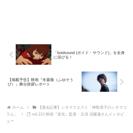
「boidsound (ボイド・サウンド)」を全身
に浴びる！
【掲載予告】映画『冬薔薇（ふゆそう
び）』舞台挨拶レポート
ホーム
【過去記事】シネマクエスト「神取恭子のシネマコ
ラム」
vol.213 映画『逆光』監督・主演 須藤蓮さんインタビ
ュー