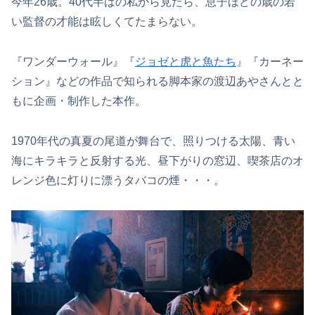
今年26歳。40代半ばの私から見たら、息子ほどの歳の若
い監督の才能は眩しくてたまらない。
『ワンダーウォール』『
ジョゼと虎と魚たち
』『カーネー
ション』などの作品で知られる脚本家の渡辺あやさんとと
もに企画・制作した本作。
1970年代の真夏の尾道が舞台で、照りつける太陽、青い
海にキラキラと反射する光、昼下がりの窓辺、喫茶店のオ
レンジ色に灯りに漂うタバコの煙・・・。