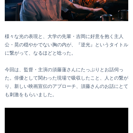
様々な光の表現と、大学の先輩・吉岡に好意を抱く主人
公・晃の穏やかでない胸の内が、『逆光』というタイトル
に繋がって、なるほどと唸った。
今回は、監督・主演の須藤蓮さんにたっぷりとお話伺っ
た。俳優として関わった現場で吸収したこと、人との繋が
り、新しい映画宣伝のアプローチ、須藤さんのお話にとて
も刺激をもらいました。