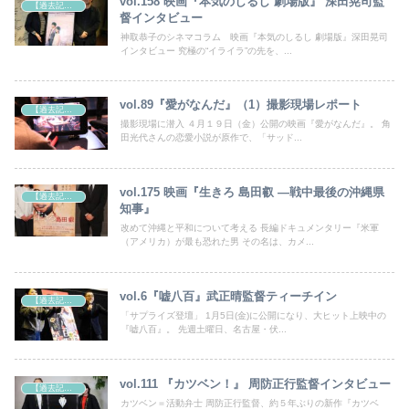
vol.158 映画『本気のしるし 劇場版』 深田晃司監
【過去記事】シネマクエスト「神取恭子のシネマコラム」
督インタビュー
神取恭子のシネマコラム 映画『本気のしるし 劇場版』深田晃司
インタビュー 究極の“イライラ”の先を、...
vol.89『愛がなんだ』（1）撮影現場レポート
【過去記事】シネマクエスト「神取恭子のシネマコラム」
撮影現場に潜入 ４月１９日（金）公開の映画『愛がなんだ』。 角
田光代さんの恋愛小説が原作で、「サッド...
vol.175 映画『生きろ 島田叡 —戦中最後の沖縄県
【過去記事】シネマクエスト「神取恭子のシネマコラム」
知事』
改めて沖縄と平和について考える 長編ドキュメンタリー『米軍
（アメリカ）が最も恐れた男 その名は、カメ...
vol.6『嘘八百』武正晴監督ティーチイン
【過去記事】シネマクエスト「神取恭子のシネマコラム」
「サプライズ登壇」 1月5日(金)に公開になり、大ヒット上映中の
『嘘八百』。 先週土曜日、名古屋・伏...
vol.111 『カツベン！』 周防正行監督インタビュー
【過去記事】シネマクエスト「神取恭子のシネマコラム」
カツベン＝活動弁士 周防正行監督、約５年ぶりの新作『カツベ