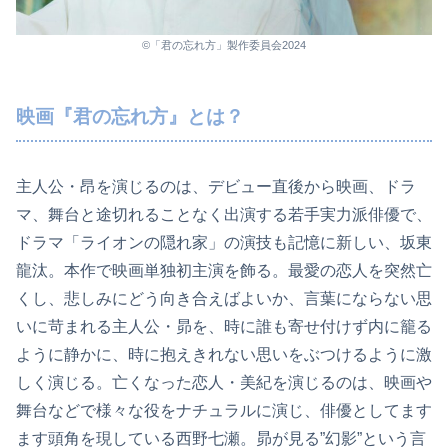
©「君の忘れ方」製作委員会2024
映画『君の忘れ方』とは？
主人公・昂を演じるのは、デビュー直後から映画、ドラ
マ、舞台と途切れることなく出演する若手実力派俳優で、
ドラマ「ライオンの隠れ家」の演技も記憶に新しい、坂東
龍汰。本作で映画単独初主演を飾る。最愛の恋人を突然亡
くし、悲しみにどう向き合えばよいか、言葉にならない思
いに苛まれる主人公・昴を、時に誰も寄せ付けず内に籠る
ように静かに、時に抱えきれない思いをぶつけるように激
しく演じる。亡くなった恋人・美紀を演じるのは、映画や
舞台などで様々な役をナチュラルに演じ、俳優としてます
ます頭角を現している西野七瀬。昴が見る”幻影”という言