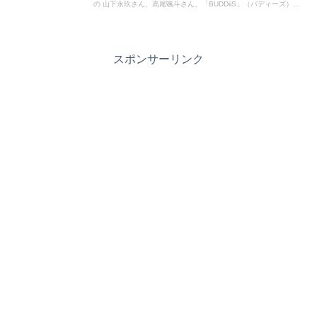
の 山下永玖さん、高尾颯斗さん、「BUDDiiS」（バディーズ）森
愁斗さんに撮影秘話やグループメンバーとの仲良しエピソードを聴
きました。
スポンサーリンク