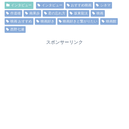
インタビュー
インタビュー
おすすめ映画
シネマ
作道雄
南果歩
君の忘れ方
坂東龍汰
映画
映画 おすすめ
映画好き
映画好きと繋がりたい
映画館
西野七瀬
スポンサーリンク