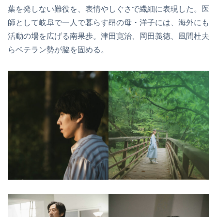
葉を発しない難役を、表情やしぐさで繊細に表現した。医
師として岐阜で一人で暮らす昂の母・洋子には、海外にも
活動の場を広げる南果歩。津田寛治、岡田義徳、風間杜夫
らベテラン勢が脇を固める。