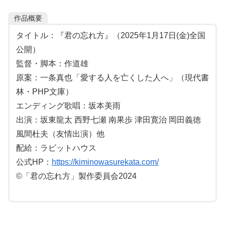
作品概要
タイトル：『君の忘れ方』（2025年1月17日(金)全国
公開）
監督・脚本：作道雄
原案：一条真也「愛する人を亡くした人へ」（現代書
林・PHP文庫）
エンディング歌唱：坂本美雨
出演：坂東龍太 西野七瀬 南果歩 津田寛治 岡田義徳
風間杜夫（友情出演）他
配給：ラビットハウス
公式HP：
https://kiminowasurekata.com/
©「君の忘れ方」製作委員会2024