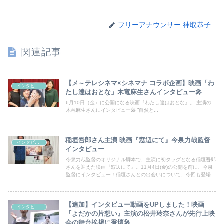
フリーアナウンサー 神取恭子
関連記事
【メ～テレシネマ×シネマナ コラボ企画】映画「わ
インタビュー
たし達はおとな」木竜麻生さんインタビュー🎤
6月10日（金）に公開になる映画『わたし達はおとな』。 主演の
木竜麻生さんにインタビュー🎤 ”自然と...
稲垣吾郎さん主演 映画『窓辺にて』今泉力哉監督
インタビュー
インタビュー
今泉力哉監督のオリジナル脚本で、主演に初タッグとなる稲垣吾郎
さんを迎えた映画『窓辺にて』。11月4日(金)の公開を前に、今泉
監督にインタビュー！稲垣さんとの出会いについて、今回も登場人
物の会話が秀逸な脚本作りについて、たっぷり伺いました。
【追加】インタビュー動画をUPしました！映画
インタビュー
『よだかの片想い』主演の松井玲奈さんが先行上映
会の舞台挨拶に登壇🎤