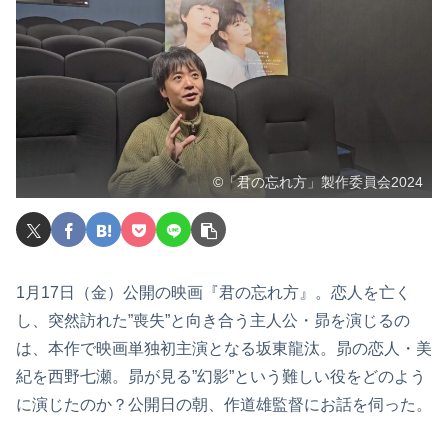
©「君の忘れ方」製作委員会2024
1月17日（金）公開の映画『君の忘れ方』。恋人を亡く
し、突然訪れた”喪失”と向き合う主人公・昴を演じるの
は、本作で映画単独初主演となる坂東龍汰。昴の恋人・美
紀を西野七瀬。昴が見る”幻影”という難しい役をどのよう
に演じたのか？公開日の朝、作道雄監督にお話を伺った。