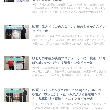
9月16日(金)に公開になる映画『よだかの片想い』。主演をつとめ
た松井玲奈さんは5年前に島本理生さんの原作に出会い、映画化を
熱望していました！9月11日に行われた名古屋舞台挨拶の様子を動
画でご覧ください！
映画『生きててごめんなさい』穂志もえかさんイン
インタビュー
タビュー🎤
「新聞記者」「余命10年」の藤井道人が企画・プロデューサーを
務め、メガホンをとったのは、綾野剛主演のドラマ「アバランチ」
で藤井と共に演出を担当した新鋭・山口健人。主人公・修一（黒羽
麻璃央）の恋人・莉奈を演じた穂志もえかさんに本作の魅力や制作
秘話を聴いた。
ひとりの母親が映画プロデューサーに…映画『いち
インタビュー
ばん逢いたいひと』丈監督インタビュー🎤
2月24日(金)公開の映画『いちばん逢いたいひと』。プロデューサ
ーの堀ともこ氏が、自身の娘さんが白血病になり家族で乗り越えた
経験をもとに、「白血病と骨髄移植」「ドナー登録」について理解
を深めて欲しいという強い思いで映画を企画。 メガホンを取った
丈監督のインタビューを動画で。
映画『バトルキング!! We’ll rise again』ONE N’
インタビュー
ONLY（ワンエン）・山下永玖さん&高尾颯斗さ
ん、BUDDiiS・森愁斗さんインタビュー🎤
スターダストプロモーション所属の人気ダンス＆ボーカルグループ
「ONE N' ONLY」の初主演映画。「ONE N' ONLY」（ワンエン）