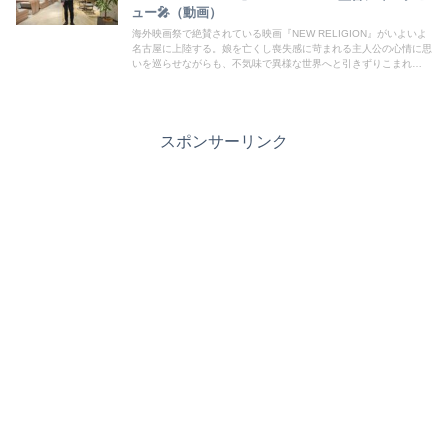
ュー🎤（動画）
海外映画祭で絶賛されている映画『NEW RELIGION』がいよいよ
名古屋に上陸する。娘を亡くし喪失感に苛まれる主人公の心情に思
いを巡らせながらも、不気味で異様な世界へと引きずりこまれ
る…。Keishi Kondo監督にインタビューさせてもらいました。
スポンサーリンク