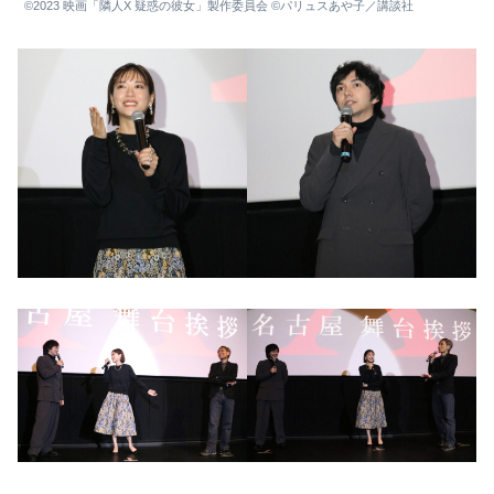
©2023 映画「隣人X 疑惑の彼女」製作委員会 ©パリュスあや子／講談社