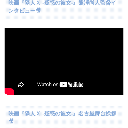
映画『隣人Ｘ -疑惑の彼女-』熊澤尚人監督イ
ンタビュー🎥
映画『隣人Ｘ -疑惑の彼女-』名古屋舞台挨拶
🎥