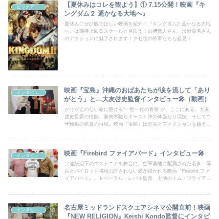
【夏休みはコレを観よう】① 7.15公開！映画『キ
ピックアップシネマ
ングダム２ 遥かなる大地へ』
夏休みにぜひ観てほしい映画を紹介！『キングダム2 遥かなる大地
へ』は期待上回るスケールと見応え！山﨑賢人さん、清野菜名さん
のアクションに魅了されます！クセ強の将軍たちも必見！
映画『宝島』沖縄のおばあたちが涙を流して「あり
インタビュー
がとう」と…大友啓史監督インタビュー🎤（動画）
かけがえのない命に懸ける“一世一代の青春”が、ここにある。大友
啓史監督の情熱、妻夫木聡らキャスト陣の体当たり演技、そしてコ
ザ騒動の迫真の再現。映画『宝島』は史実とフィクションを越え、
観る者を奮い立たせ、涙と怒りと祈りを呼び起こす。圧巻の映画体
験をスクリーンで
映画『Firebird ファイアバード』インタビュー🎤
インタビュー
ソ連統治下のエストニアを舞台に、空軍基地に配属された若き二等
兵とパイロット将校の許されない愛が描かれる映画『Firebird ファ
イアバード』。ｋペーテル・レバネ監督、主演のトム・プライアー
さん、オレグ・ザゴロドニーさんにお話を伺った。
名古屋ミッドランドスクエアシネマ公開直前！映画
インタビュー
『NEW RELIGION』Keishi Kondo監督にインタビ