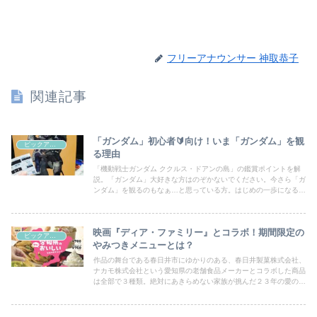
フリーアナウンサー 神取恭子
関連記事
「ガンダム」初心者🔰向け！いま「ガンダム」を観
ピックアップシネマ
る理由
「機動戦士ガンダム ククルス・ドアンの島」の鑑賞ポイントを解
説。「ガンダム」大好きな方はのぞかないでください。今さら「ガ
ンダム」を観るのもなぁ…と思っている方。はじめの一歩になるか
もしれません。
映画『ディア・ファミリー』とコラボ！期間限定の
ピックアップシネマ
やみつきメニューとは？
作品の舞台である春日井市にゆかりのある、春日井製菓株式会社、
ナカモ株式会社という愛知県の老舗食品メーカーとコラボした商品
は全部で３種類。絶対にあきらめない家族が挑んだ２３年の愛の実
話をおいしいコラボ商品とともに堪能しよう。