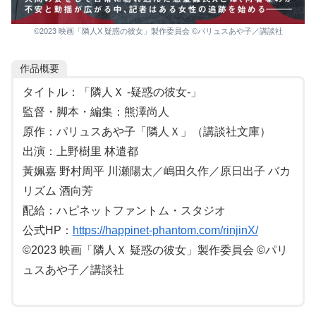
©2023 映画「隣人X 疑惑の彼女」製作委員会 ©パリュスあや子／講談社
作品概要
タイトル：「隣人Ｘ -疑惑の彼女-」
監督・脚本・編集：熊澤尚人
原作：パリュスあや子「隣人Ｘ」（講談社文庫）
出演：上野樹里 林遣都
黃姵嘉 野村周平 川瀬陽太／嶋田久作／原日出子 バカ
リズム 酒向芳
配給：ハピネットファントム・スタジオ
公式HP：
https://happinet-phantom.com/rinjinX/
©2023 映画「隣人Ｘ 疑惑の彼女」製作委員会 ©パリ
ュスあや子／講談社