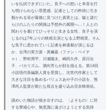
いを払拭できずにいた。良子への想いと本音を打
ち明けられない罪悪感、記者としての矜持に引き
裂かれる笹が最後に見つけた真実とは。嘘と謎だ
らけのふたりの関係は予想外の展開へ…！人との
関わりを避けてひっそりと生きる女性、良子を演
じるのは7年ぶりの映画主演となる上野樹里。そん
な良子に惹かれていく記者を林遣都が演じるほ
か、台湾の実力派・黃姵嘉（ファン・ペイチ
ャ）、野村周平、川瀬陽太、嶋田久作、原日出
子、バカリズム、酒向芳らが顔を揃える。第14回
小説現代長編新人賞を受賞し、次世代作家として
大きな注目を集めるパリュスあや子の小説を、熊
澤尚人監督が新たな視点を盛り込み完全映画化。
謎めいた物語が描き出すのは、〈よそもの〉に対
する警戒心や、無意識に遠ざけようとする気持