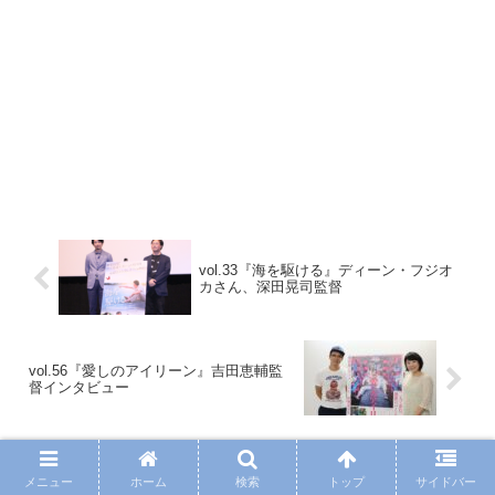
vol.33『海を駆ける』ディーン・フジオ
カさん、深田晃司監督
vol.56『愛しのアイリーン』吉田恵輔監
督インタビュー
ホーム
【過去記事】シネマクエスト「神取恭子のシネマコ
メニュー
ホーム
検索
トップ
サイドバー