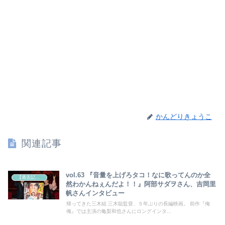
かんどりきょうこ
関連記事
vol.63 『音量を上げろタコ！なに歌ってんのか全
【過去記事】シネマクエスト「神取恭子のシネマコラム」
然わかんねぇんだよ！！』阿部サダヲさん、吉岡里
帆さんインタビュー
帰ってきた三木組 三木聡監督、５年ぶりの長編映画。 前作『俺
俺』では主演の亀梨和也さんにロングインタ...