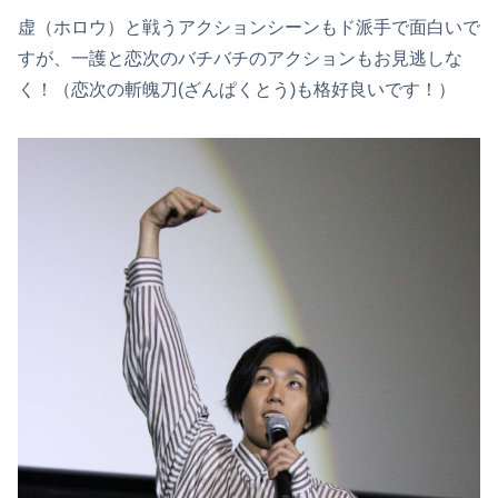
虚（ホロウ）と戦うアクションシーンもド派手で面白いで
すが、一護と恋次のバチバチのアクションもお見逃しな
く！（恋次の斬魄刀(ざんぱくとう)も格好良いです！）