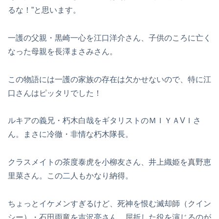
るな！”と思います。
一護の父親・黒崎一心を江口洋介さん、子供のころに亡く
なった母親を長澤まさみさん。
この物語には一護の家族の存在は欠かせないので、特に江
口さんはピッタリでした！
ルキアの義兄・朽木白哉をギタリストのＭＩＹＡVＩさ
ん。まさに冷徹・非情な朽木隊長。
クラスメイトの茶度泰虎を小柳友さん、井上織姫を真野恵
里菜さん。この二人もかなり納得。
ちょっとイケメンすぎるけど、死神を恨む滅却師（クイン
シー）・石田雨竜を吉沢亮さん。屈折した役を演じるのが