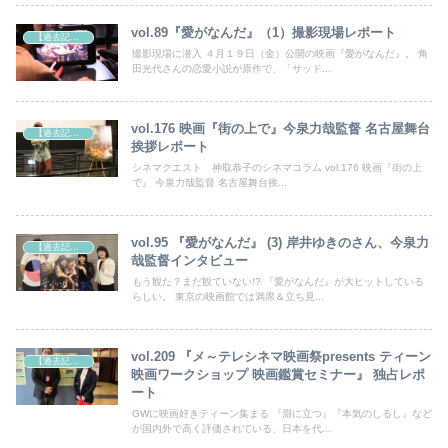
vol.89『愛がなんだ』（1）撮影現場レポート
【過去記事】シネマクエスト「神取恭子のシネマコラム」
撮影現場に潜入 ４月１９日（金）公開の映画『愛がなんだ』。 角
田光代さんの恋愛小説が原作で、「サッド...
vol.176 映画『街の上で』今泉力哉監督 名古屋舞台
【過去記事】シネマクエスト「神取恭子のシネマコラム」
挨拶レポート
シネマクエスト 神取恭子のシネマコラム vol.176 映画『街の上
で』 今泉力哉監督 名古屋舞台挨...
vol.95 『愛がなんだ』 (3) 岸井ゆきのさん、今泉力
【過去記事】シネマクエスト「神取恭子のシネマコラム」
哉監督インタビュー
もう観た？まだ観ていない!? 『愛がなんだ』が大ヒットしている
らしい。 東京の映画館では満席＆立ち見...
vol.209 『メ～テレシネマ映画祭presents ティーン
【過去記事】シネマクエスト「神取恭子のシネマコラム」
映画ワークショップ 映画鑑賞セミナー』 独占レポ
ート
GWに映画好きティーン集まる 『淵に立つ』『本気のしるし』など
が国内外で高く評価されている、日本を代...