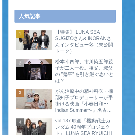
人気記事
【特集】 LUNA SEA
SUGIZOさん& INORANさ
んインタビュー🎤（未公開
トーク）
松本幸四郎、市川染五郎親
子が二人一役。祖父、叔父
の ”鬼平” を引き継ぐ思いと
は？
がん治療中の精神科医・楠
部知子プロデューサーが手
掛ける映画『小春日和〜
Indian Summer〜』名古屋
公開直前インタビュー（動
vol.137 映画『機動戦士ガ
画あり）
ンダム 40周年プロジェク
ト』 LUNA SEA RYUICHI