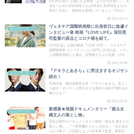
9月16日(金)に公開になる映画『よだかの片想い』。主
演をつとめた松井玲奈さんは5年前に島本理生さんの
原作に出会い、映画化を熱望していました！9月11日
に行われた名古屋舞台挨拶の様子を動画でご覧くださ
2022.09.14
い！
ヴェネチア国際映画祭に出発前日に急遽イ
ピックアップシネマ
ンタビュー🎤 映画『LOVE LIFE』深田晃
司監督の原点とコロナ禍を経て。
9月9日(金）公開の映画『LOVE LIFE』。ヴェネチア
国際映画祭 コンペティション部門に正式出品。トロン
ト国際映画祭にも選出。矢野顕子さんの名曲「LOVE
LIFE」から着想を得て、『淵に立つ』『本気のしる
2022.09.08
し』の深田晃司監督がオリジナル脚本を書き上げた。
深田監督がリモートインタビュー！
『アキラとあきら』に男泣きするオジサン
ピックアップシネマ
続出！
竹内涼真、横浜流星W主演『アキラとあきら』見どこ
ろ紹介！オジサンが男泣きする異色の池井戸潤作品の
魅力とは？
2022.08.26
新感覚★発掘ドキュメンタリー「掘る女
ピックアップシネマ
縄文人の落とし物」
現在公開中のドキュメンタリー映画『掘る女 縄文人の
落とし物』。『≒草間彌生 わたし大好き』『氷の花火
山口小夜子』が話題となった松本貴子監督。最新作の