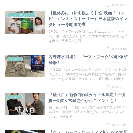
主人公は、これまでの煌びやかな世界とは真逆？のた
2022.08.23
だひたすら茶色の土を掘る女たち。「掘る女たち」の
キラキラ輝く瞳の秘密は？！
【夏休みはコレを観よう】④ 映画『コン
ピックアップシネマ
ビニエンス・ストーリー』三木監督のイン
タビューを動画で🎥
8月5日（金）公開の映画『コンビニエンス・ストーリ
ー』 成田凌さん演じるスランプ中の脚本家がコンビニ
を媒介に異世界へと誘...
2022.08.04
内海海水浴場に”ゴーストブック”の砂像が
NEWS
登場！
７月22日（金）に公開になる『ゴーストブック おばけ
ずかん』。 VFXの名手・山崎貴監督の最新作は夏休み
にぴったりの冒険ファンタジー！ 愛知県の内海海水浴
場に、劇中で登場するキャラクター図鑑坊とおばけず
2022.07.15
かんの砂像が登場した。
『嘘八百』新作制作&タイトル決定！中井
NEWS
貴一&佐々木蔵之介からコメントも！
騙し合いバトル『噓八百』の第3弾が制作決定&タイト
ル発表！中井貴一×佐々木蔵之介のうだつの上がらな
いコンビが再び！
2022.07.05
『ジュラシック・ワールド／新たなる支配