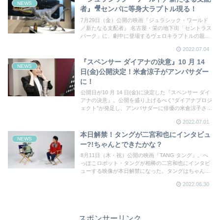
NEWS
者』🎥センパに等身大ラプトル現る！
7月29日（金）公開の映画『ジュラシック・ワールド
／新たなる支配者』 名古屋・栄の地下街「セントラス
パーク」に、劇中に登場するヴェロキラプトルの親子
「ブルー」と「ベータ」の投資大スタチューが出現
2022.07.04
『スペンサー ダイアナの決意』10 月 14
NEWS
日(金)公開決定！米倉涼子がアンバサダー
に！
公開日が10 月 14 日(金)に決定した『スペンサー ダイ
アナの決意』。公開を盛り上げるべく“ダイアナプロジ
ェクト”が発足し、アンバサダーに俳優の米倉涼子さん
が就任！コメントが届いた。
2022.07.01
本日解禁！タングが二宮和也にインタビュ
NEWS
ー?!ちゃんとできたかな？
8月11日（木・祝）公開の映画『TANG タング』。へ
っぽこロボット・タングが相棒の二宮和也にインタビ
ューする映像が本日解禁になった。タングはちゃんと
インタビューできるのか？！
2022.06.30
スポンサーリンク