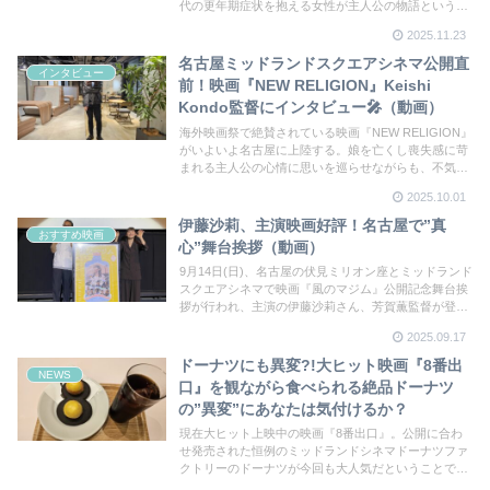
代の更年期症状を抱える女性が主人公の物語というこ
とで、人生100年時代の残り半分をどう捉えてどう生
2025.11.23
きるか中江さんにヒントをもらいたい気持ちで伺いま
した
名古屋ミッドランドスクエアシネマ公開直
インタビュー
前！映画『NEW RELIGION』Keishi
Kondo監督にインタビュー🎤（動画）
海外映画祭で絶賛されている映画『NEW RELIGION』
がいよいよ名古屋に上陸する。娘を亡くし喪失感に苛
まれる主人公の心情に思いを巡らせながらも、不気味
で異様な世界へと引きずりこまれる…。Keishi Kondo
2025.10.01
監督にインタビューさせてもらいました。
伊藤沙莉、主演映画好評！名古屋で”真
おすすめ映画
心”舞台挨拶（動画）
9月14日(日)、名古屋の伏見ミリオン座とミッドランド
スクエアシネマで映画『風のマジム』公開記念舞台挨
拶が行われ、主演の伊藤沙莉さん、芳賀薫監督が登
壇。映画同様”真心”を感じるとてもあたたかいお二人
2025.09.17
のお話をお届けします。
ドーナツにも異変?!大ヒット映画『8番出
NEWS
口』を観ながら食べられる絶品ドーナツ
の”異変”にあなたは気付けるか？
現在大ヒット上映中の映画『8番出口』。公開に合わ
せ発売された恒例のミッドランドシネマドーナツファ
クトリーのドーナツが今回も大人気だということで取
材へ！数量限定で毎日売り切れ状態！ドーナツに隠さ