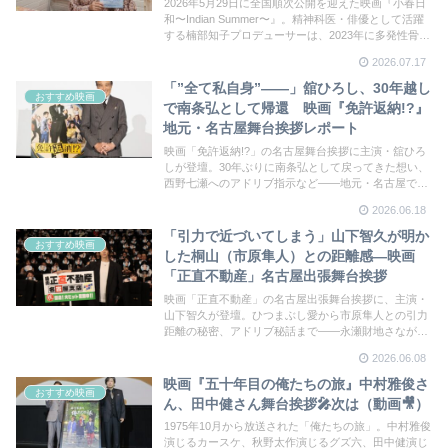
（動画あり）
2026年5月29日に全国順次公開を迎えた映画『小春日
和〜Indian Summer〜』。精神科医・俳優として活躍
する楠部知子プロデューサーは、2023年に多発性骨髄
腫が発見され、現在も治療を続けながら本作を企画・
2026.07.17
製作した。名古屋・シネマスコーレでの公開（7月25
日〜）を前に、シネマナが楠部知子プロデューサーに
「”全て私自身”——」舘ひろし、30年越し
おすすめ映画
独占インタビュー。
で南条弘として帰還 映画『免許返納!?』
地元・名古屋舞台挨拶レポート
映画「免許返納!?」の名古屋舞台挨拶に主演・舘ひろ
しが登壇。30年ぶりに南条弘として戻ってきた想い、
西野七瀬へのアドリブ指示など——地元・名古屋でダ
ンディトークが炸裂した。
2026.06.18
「引力で近づいてしまう」山下智久が明か
おすすめ映画
した桐山（市原隼人）との距離感—映画
「正直不動産」名古屋出張舞台挨拶
映画「正直不動産」の名古屋出張舞台挨拶に、主演・
山下智久が登壇。ひつまぶし愛から市原隼人との引力
距離の秘密、アドリブ秘話まで——永瀬財地さなが
ら、正直すぎる本音が名古屋に吹き荒れた。
2026.06.08
映画『五十年目の俺たちの旅』中村雅俊さ
おすすめ映画
ん、田中健さん舞台挨拶🎤次は（動画🎥）
1975年10月から放送された「俺たちの旅」。中村雅俊
演じるカースケ、秋野太作演じるグズ六、田中健演じ