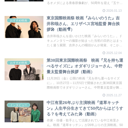
るオメダによる青春群像劇が、50周年を迎え『五十年
目の俺たちの旅』として初めて映画版が製作された。
2026.01.13
監督も務めた中村雅俊さん、田中健さんが名古屋舞台
挨拶に登壇
東京国際映画祭 映画『みらいのうた』吉
おすすめ映画
井和哉さん、エリザベス宮地監督 舞台挨
拶🎤（動画🎥）
吉井和哉さんを追いかけた映画『みらいのうた』。ド
キュメンタリーの撮影が始まった当初の目的とはまっ
たく違う展開、吉井さんの咽頭がんが発覚、そこから
の復活に密着することとなった本作。すべての推しの
2025.12.04
いる人たちに観てほしい作品だ。
第38回東京国際映画祭 映画『兄を持ち運
おすすめ映画
べるサイズに』オダギリジョーさん、中野
量太監督舞台挨拶（動画）
11月28日（金）公開の映画『兄を持ち運べるサイズ
に』。10月27日～11月5日で開催された第38回東京国
際映画祭でオダギリジョーさん、中野量太監督が舞台
挨拶に登壇した。「湯を沸かすほどの熱い愛」から二
2025.11.27
度目のタッグ！オダギリさんが絶賛する脚本が気にな
る方はぜひ劇場で！私は久々に映画で大号泣しまし
中江有里26年ぶり主演映画『道草キッチ
インタビュー
た！
ン』人生半分生きてきて50代からはどうす
る？を考えてみた🎤（動画）
作家・俳優・歌手として活躍されている中江有里さ
ん。映画『道草キッチン』が26年ぶりの主演映画。50