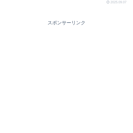
2025.09.07
れた”異変”を確かめたい方はお早めに！
スポンサーリンク