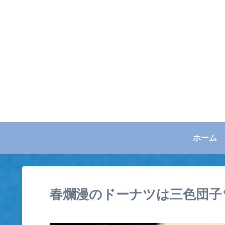
ホーム
春爛漫のドーナツは三色団子🍡