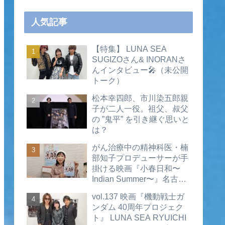
人気記事
【特集】 LUNA SEA
SUGIZOさん& INORANさ
んインタビュー🎤（未公開
トーク）
松本幸四郎、市川染五郎親
子が二人一役。祖父、叔父
の ”鬼平” を引き継ぐ思いと
は？
がん治療中の精神科医・楠
部知子プロデューサーが手
掛ける映画『小春日和〜
Indian Summer〜』名古屋
公開直前インタビュー（動
vol.137 映画『機動戦士ガ
画あり）
ンダム 40周年プロジェク
ト』 LUNA SEA RYUICHI