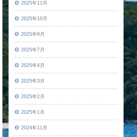
2025年11月
2025年10月
2025年9月
る誉獅子雄（ほまれししお）と、岩田剛典演じる若宮潤
2025年7月
された『シャーロック』が映画化！

一族の闇に獅子雄と若宮が迫ります。

2025年4月
出、美しい映像はそのままに、映画ならではの重厚感と
2025年3月
直後、資産家は莫大な遺産を遺して謎の変死を遂げる。資
2025年2月
き関係者たち…。

に次々に起こる事件。

2025年1月
2024年11月
着いた恐ろしき真相とはー？