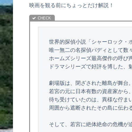
映画を観る前にちょっとだけ解説！
世界的探偵小説「シャーロック・
唯一無二の名探偵バディとして数々
ホームズシリーズ最高傑作の呼び
ドラマシリーズで好評を博した、
劇場版は、閉ざされた離島が舞台。
若宮の元に日本有数の資産家から
待ち受けていたのは、異様な佇まい
周囲から遮断されたその島に伝わる
そして、若宮に絶体絶命の危機が