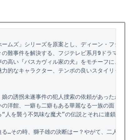
ホームズ」シリーズを原案とし、ディーン・フジオカ演じ
の難事件を解決する、フジテレビ系月9ドラマ枠で放送
声の高い『バスカヴィル家の犬』をモチーフに、華麗なる
魅力的なキャラクター、テンポの良いスタイリッシュな演


、娘の誘拐未遂事件の犯人捜索の依頼があったが、その
の洋館、一癖も二癖もある華麗なる一族の面々と、怪し
“人を襲う不気味な魔犬”の伝説とそれに連鎖するよう
迫る…その時、獅子雄の決断はー？やがて、二人が辿り