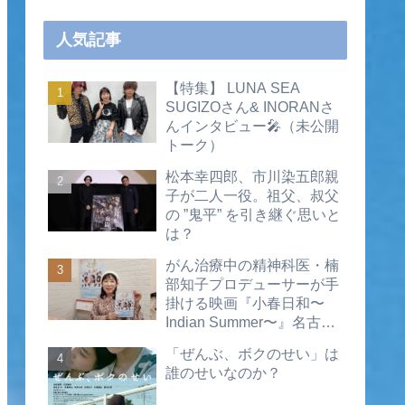
人気記事
【特集】 LUNA SEA
SUGIZOさん& INORANさ
んインタビュー🎤（未公開
トーク）
松本幸四郎、市川染五郎親
子が二人一役。祖父、叔父
の ”鬼平” を引き継ぐ思いと
は？
がん治療中の精神科医・楠
部知子プロデューサーが手
掛ける映画『小春日和〜
Indian Summer〜』名古屋
公開直前インタビュー（動
「ぜんぶ、ボクのせい」は
画あり）
誰のせいなのか？