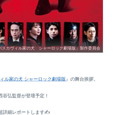
22「バスカヴィル家の犬 シャーロック劇場版」製作委員会
ィル家の犬 シャーロック劇場版
』の舞台挨拶。
西谷弘監督が登壇予定！
超詳細レポートします✍