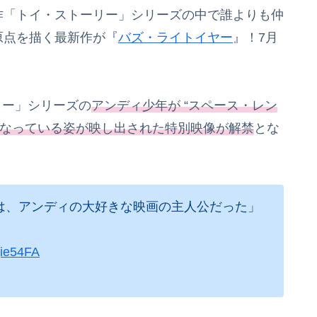
作「トイ・ストーリー」シリーズの中で誰よりも仲
原点を描く最新作が『
バズ・ライトイヤー
』！7月
リー」シリーズの
アンディ少年が “スペース・レン
になっている姿が映し出され
た特別映像が解禁
とな
は、アンディの大好きな映画の主人公だった」
qie54FA