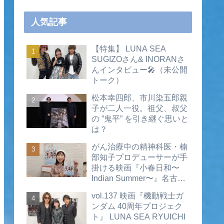
人気記事
【特集】 LUNA SEA
SUGIZOさん& INORANさ
んインタビュー🎤（未公開
トーク）
松本幸四郎、市川染五郎親
子が二人一役。祖父、叔父
の ”鬼平” を引き継ぐ思いと
は？
がん治療中の精神科医・楠
部知子プロデューサーが手
掛ける映画『小春日和〜
Indian Summer〜』名古屋
公開直前インタビュー（動
vol.137 映画『機動戦士ガ
画あり）
ンダム 40周年プロジェク
ト』 LUNA SEA RYUICHI