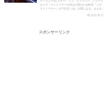
ディズニー&ピクサー「トイ・ストーリー」シリーズ
のバズ・ライトイヤーの原点が描かれる映画『バズ・
ライトイヤー』が7月1日（金）公開になる。まもなく
の公開に先立ち、特別映像とIMAX上映決定の情報が解
2022.06.17
禁になりました！
スポンサーリンク