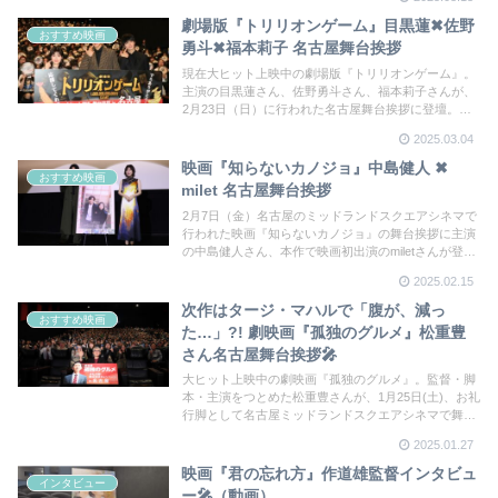
劇場版『トリリオンゲーム』目黒蓮✖佐野
おすすめ映画
勇斗✖福本莉子 名古屋舞台挨拶
現在大ヒット上映中の劇場版『トリリオンゲーム』。
主演の目黒蓮さん、佐野勇斗さん、福本莉子さんが、
2月23日（日）に行われた名古屋舞台挨拶に登壇。佐
野さん、福本さんのベタ褒めに目黒さんが照れてしま
2025.03.04
う一幕も。和気あいあいで盛り上がった舞台挨拶の様
子を詳細レポート！
映画『知らないカノジョ』中島健人 ✖
おすすめ映画
milet 名古屋舞台挨拶
2月7日（金）名古屋のミッドランドスクエアシネマで
行われた映画『知らないカノジョ』の舞台挨拶に主演
の中島健人さん、本作で映画初出演のmiletさんが登
壇。作品への思入れや、映画にちなんだ”理想の初デー
2025.02.15
トプラン”などで会場を盛り上げた。
次作はタージ・マハルで「腹が、減っ
おすすめ映画
た…」?! 劇映画『孤独のグルメ』松重豊
さん名古屋舞台挨拶🎤
大ヒット上映中の劇映画『孤独のグルメ』。監督・脚
本・主演をつとめた松重豊さんが、1月25日(土)、お礼
行脚として名古屋ミッドランドスクエアシネマで舞台
挨拶を行った。司会はたてず、自らステージを動き回
2025.01.27
りながら観客の質問に答え、自ら客席に赴き役名”井之
頭五郎”の名刺を配る。まさにお礼行脚な舞台挨拶とな
映画『君の忘れ方』作道雄監督インタビュ
インタビュー
った。
ー🎤（動画）