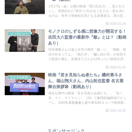
1月17日（金）公開の映画『君の忘れ方』。恋人を亡
くし、突然訪れた”喪失”と向き合う主人公・昴を演じ
るのは、本作で単独初主演となる坂東龍汰。昴の恋
人・美紀を西野七瀬。昴が見る”幻影”という難しい役
2025.01.24
をどのように演じたのか？作道雄監督にお話を伺っ
た。
モノクロのしずる感に想像力が開花する！
インタビュー
吉田大八監督の最新作『敵』とは？（動画
あり）
筒井康隆さんの老人文学の傑作「敵」に、『桐島、部
活やめるってよ』『紙の月』『騙し絵の牙』の吉田大
八監督が挑む。長塚京三さんが12年ぶりに映画主演、
第37回東京国際映画祭で三冠を獲得したことでも話題
2025.01.24
の作品の公開前日に吉田監督にインタビューさせても
らいました。
映画『若き見知らぬ者たち』磯村勇斗さ
おすすめ映画
ん、福山翔大さん、内山拓也監督 名古屋
舞台挨拶🎤（動画あり）
現在公開中の映画『若き見知らぬ者たち』。『佐々
木、イン、マイマイン』（20）で劇場長編映画デビュ
ーし、2020年度新藤兼人賞や第42回ヨコハマ映画祭新
人監督賞に輝いた、内山拓也監督の商業長編初監督
2024.10.25
作。主人公の風間彩人を磯村勇斗が演じる
スポンサーリンク