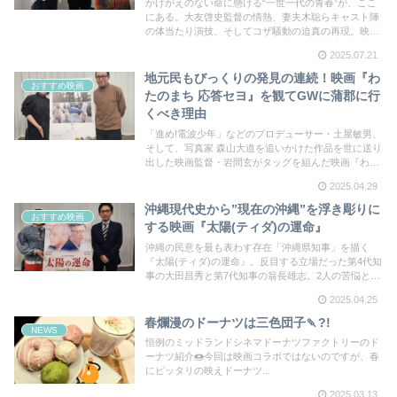
かけがえのない命に懸ける“一世一代の青春”が、ここ
にある。大友啓史監督の情熱、妻夫木聡らキャスト陣
の体当たり演技、そしてコザ騒動の迫真の再現。映画
『宝島』は史実とフィクションを越え、観る者を奮い
2025.07.21
立たせ、涙と怒りと祈りを呼び起こす。圧巻の映画体
験をスクリーンで
地元民もびっくりの発見の連続！映画『わ
おすすめ映画
たのまち 応答セヨ』を観てGWに蒲郡に行
くべき理由
「進め!電波少年」などのプロデューサー・土屋敏男、
そして、写真家 森山大道を追いかけた作品を世に送り
出した映画監督・岩間玄がタッグを組んだ映画『わた
のまち 応答セヨ』。語りには岸井ゆきのを迎え、かつ
2025.04.29
ての「繊維の街・蒲郡」の姿が疾走感あふれる映像で
描かれる。GW後半、蒲郡へ行ってみては？
沖縄現代史から”現在の沖縄”を浮き彫りに
おすすめ映画
する映画『太陽(ティダ)の運命』
沖縄の民意を最も表わす存在「沖縄県知事」を描く
『太陽(ティダ)の運命』。反目する立場だった第4代知
事の大田昌秀と第7代知事の翁長雄志。2人の苦悩と闘
いの先には現在の沖縄がある。新たな意欲作を世に送
2025.04.25
り出す佐古監督に4年ぶりにお話を伺った。
春爛漫のドーナツは三色団子🍡?!
NEWS
恒例のミッドランドシネマドーナツファクトリーのド
ーナツ紹介🍩今回は映画コラボではないのですが、春
にピッタリの映えドーナツ...
2025.03.13