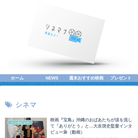
ホーム
NEWS
週末おすすめ映画
プレゼント
シネマ
映画『宝島』沖縄のおばあたちが涙を流し
インタビュー
て「ありがとう」と…大友啓史監督インタ
ビュー🎤（動画）