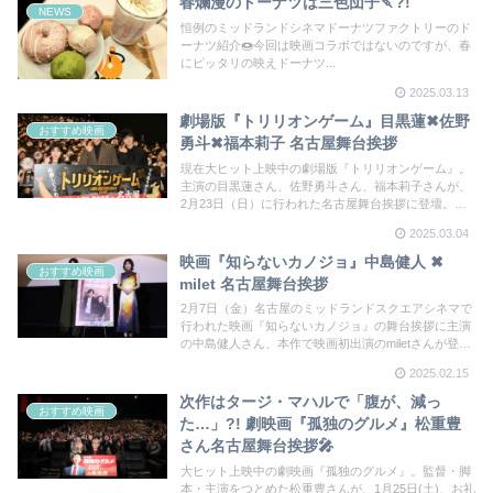
春爛漫のドーナツは三色団子🍡?!
NEWS
恒例のミッドランドシネマドーナツファクトリーのド
ーナツ紹介🍩今回は映画コラボではないのですが、春
にピッタリの映えドーナツ...
2025.03.13
劇場版『トリリオンゲーム』目黒蓮✖佐野
おすすめ映画
勇斗✖福本莉子 名古屋舞台挨拶
現在大ヒット上映中の劇場版『トリリオンゲーム』。
主演の目黒蓮さん、佐野勇斗さん、福本莉子さんが、
2月23日（日）に行われた名古屋舞台挨拶に登壇。佐
野さん、福本さんのベタ褒めに目黒さんが照れてしま
2025.03.04
う一幕も。和気あいあいで盛り上がった舞台挨拶の様
子を詳細レポート！
映画『知らないカノジョ』中島健人 ✖
おすすめ映画
milet 名古屋舞台挨拶
2月7日（金）名古屋のミッドランドスクエアシネマで
行われた映画『知らないカノジョ』の舞台挨拶に主演
の中島健人さん、本作で映画初出演のmiletさんが登
壇。作品への思入れや、映画にちなんだ”理想の初デー
2025.02.15
トプラン”などで会場を盛り上げた。
次作はタージ・マハルで「腹が、減っ
おすすめ映画
た…」?! 劇映画『孤独のグルメ』松重豊
さん名古屋舞台挨拶🎤
大ヒット上映中の劇映画『孤独のグルメ』。監督・脚
本・主演をつとめた松重豊さんが、1月25日(土)、お礼