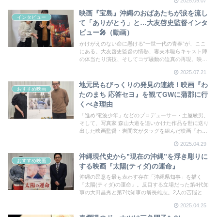
2025.09.07
れた”異変”を確かめたい方はお早めに！
映画『宝島』沖縄のおばあたちが涙を流し
インタビュー
て「ありがとう」と…大友啓史監督インタ
ビュー🎤（動画）
かけがえのない命に懸ける“一世一代の青春”が、ここ
にある。大友啓史監督の情熱、妻夫木聡らキャスト陣
の体当たり演技、そしてコザ騒動の迫真の再現。映画
『宝島』は史実とフィクションを越え、観る者を奮い
2025.07.21
立たせ、涙と怒りと祈りを呼び起こす。圧巻の映画体
験をスクリーンで
地元民もびっくりの発見の連続！映画『わ
おすすめ映画
たのまち 応答セヨ』を観てGWに蒲郡に行
くべき理由
「進め!電波少年」などのプロデューサー・土屋敏男、
そして、写真家 森山大道を追いかけた作品を世に送り
出した映画監督・岩間玄がタッグを組んだ映画『わた
のまち 応答セヨ』。語りには岸井ゆきのを迎え、かつ
2025.04.29
ての「繊維の街・蒲郡」の姿が疾走感あふれる映像で
描かれる。GW後半、蒲郡へ行ってみては？
沖縄現代史から”現在の沖縄”を浮き彫りに
おすすめ映画
する映画『太陽(ティダ)の運命』
沖縄の民意を最も表わす存在「沖縄県知事」を描く
『太陽(ティダ)の運命』。反目する立場だった第4代知
事の大田昌秀と第7代知事の翁長雄志。2人の苦悩と闘
いの先には現在の沖縄がある。新たな意欲作を世に送
2025.04.25
り出す佐古監督に4年ぶりにお話を伺った。