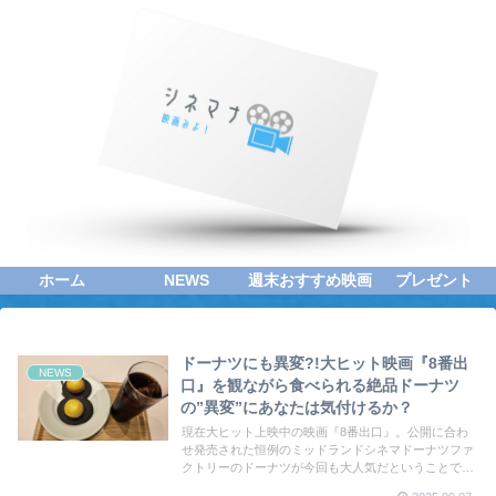
ホーム
NEWS
週末おすすめ映画
プレゼント
ドーナツにも異変?!大ヒット映画『8番出
NEWS
口』を観ながら食べられる絶品ドーナツ
の”異変”にあなたは気付けるか？
現在大ヒット上映中の映画『8番出口』。公開に合わ
せ発売された恒例のミッドランドシネマドーナツファ
クトリーのドーナツが今回も大人気だということで取
材へ！数量限定で毎日売り切れ状態！ドーナツに隠さ