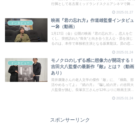
行脚として名古屋ミッドランドスクエアシネマで舞台
挨拶を行った。司会はたてず、自らステージを動き回
2025.01.27
りながら観客の質問に答え、自ら客席に赴き役名”井之
頭五郎”の名刺を配る。まさにお礼行脚な舞台挨拶とな
映画『君の忘れ方』作道雄監督インタビュ
インタビュー
った。
ー🎤（動画）
1月17日（金）公開の映画『君の忘れ方』。恋人を亡
くし、突然訪れた”喪失”と向き合う主人公・昴を演じ
るのは、本作で単独初主演となる坂東龍汰。昴の恋
人・美紀を西野七瀬。昴が見る”幻影”という難しい役
2025.01.24
をどのように演じたのか？作道雄監督にお話を伺っ
た。
モノクロのしずる感に想像力が開花する！
インタビュー
吉田大八監督の最新作『敵』とは？（動画
あり）
筒井康隆さんの老人文学の傑作「敵」に、『桐島、部
活やめるってよ』『紙の月』『騙し絵の牙』の吉田大
八監督が挑む。長塚京三さんが12年ぶりに映画主演、
第37回東京国際映画祭で三冠を獲得したことでも話題
2025.01.24
の作品の公開前日に吉田監督にインタビューさせても
らいました。
スポンサーリンク