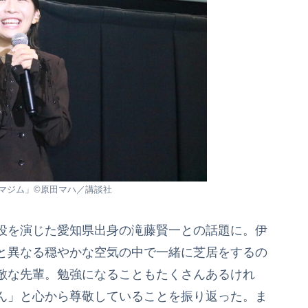
風のマジム」©原田マハ／講談社
役を演じた愛知県出身の滝藤賢一との話題に。伊
と異なる穏やかな空気の中で一緒に芝居をするの
敵な先輩。勉強になることもたくさんあるけれ
ん」と心から尊敬していることを振り返った。ま