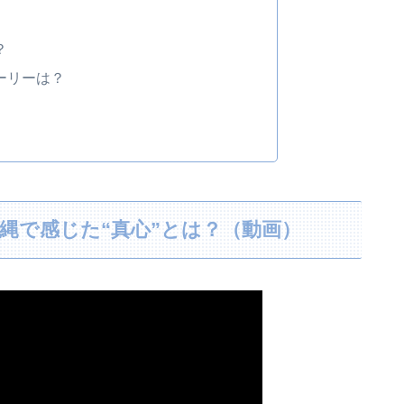
！
？
ーリーは？
縄で感じた“真心”とは？（動画）