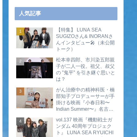
人気記事
【特集】 LUNA SEA
SUGIZOさん& INORANさ
んインタビュー🎤（未公開
トーク）
松本幸四郎、市川染五郎親
子が二人一役。祖父、叔父
の ”鬼平” を引き継ぐ思いと
は？
がん治療中の精神科医・楠
部知子プロデューサーが手
掛ける映画『小春日和〜
Indian Summer〜』名古屋
公開直前インタビュー（動
vol.137 映画『機動戦士ガ
画あり）
ンダム 40周年プロジェク
ト』 LUNA SEA RYUICHI