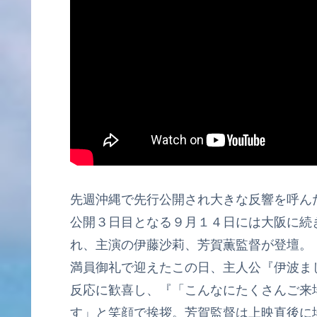
先週沖縄で先行公開され大きな反響を呼ん
公開３日目となる９月１４日には大阪に続
れ、主演の伊藤沙莉、芳賀薫監督が登壇。
満員御礼で迎えたこの日、主人公『伊波ま
反応に歓喜し、『「こんなにたくさんご来
す」と笑顔で挨拶。芳賀監督は上映直後に