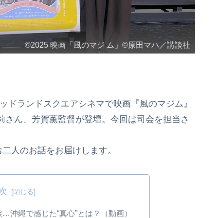
©2025 映画「風のマジ ム」©原田マハ／講談社
とミッドランドスクエアシネマで映画『風のマジム』
莉さん、芳賀薫監督が登壇。今回は司会を担当さ
お二人のお話をお届けします。
次
…沖縄で感じた“真心”とは？（動画）