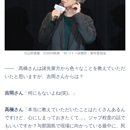
Ⓒ山田貴敏 Ⓒ2022映画 「Dr.コトー診療所」製作委員会
―― 髙橋さんは諸先輩方から色々なことを教えていただ
いたと思いますが、吉岡さんからは？
吉岡さん
「何にもないよね(笑)。」
髙橋さん
「本当に教えていただいたことはたくさんあるん
ですけど、心にしまっておきたくて…。ジャブ程度の話で
もいいですか？与那国島で現場に向かっている最中に、民