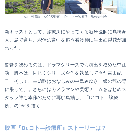
Ⓒ山田貴敏 Ⓒ2022映画 「Dr.コトー診療所」製作委員会
新キャストとして、診療所にやってくる新米医師に髙橋海
人、島で育ち、彩佳の背中を追う看護師に生田絵梨花が加
わった。
監督を務めるのは、ドラマシリーズでも演出を務めた中江
功。脚本は、同じくシリーズ全作を執筆してきた吉田紀
子。そして、主題歌はおなじみの中島みゆき「銀の龍の背
に乗って」。さらにはカメラマンや美術チームをはじめス
タッフ陣も本作のために再び集結し、「Dr.コト―診療
所」の”今”を描く。
映画『Dr.コト―診療所』ストーリーは？