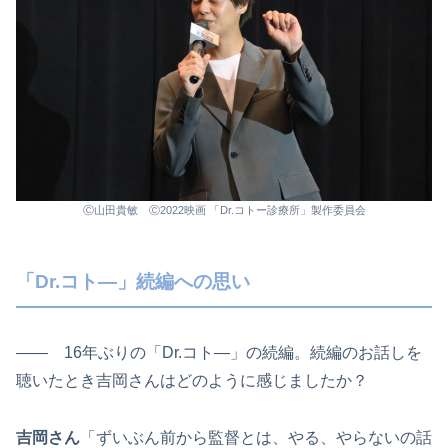
Ⓒ山田貴敏 Ⓒ2022映画 「Dr.コトー診療所」製作委員会
「Dr.コト―」続編への思い
―― 16年ぶりの「Dr.コト―」の続編。続編のお話しを
聴いたとき吉岡さんはどのように感じましたか？
吉岡さん
「ずいぶん前から監督とは、やる、やらないの話