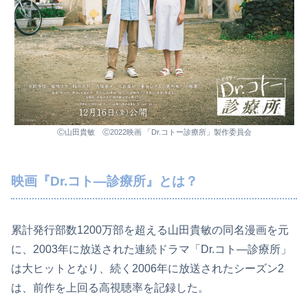
Ⓒ山田貴敏 Ⓒ2022映画 「Dr.コトー診療所」製作委員会
映画『Dr.コト―診療所』とは？
累計発行部数1200万部を超える山田貴敏の同名漫画を元
に、2003年に放送された連続ドラマ「Dr.コト―診療所」
は大ヒットとなり、続く2006年に放送されたシーズン2
は、前作を上回る高視聴率を記録した。