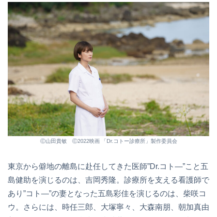
Ⓒ山田貴敏 Ⓒ2022映画 「Dr.コトー診療所」製作委員会
東京から僻地の離島に赴任してきた医師”Dr.コト―”こと五
島健助を演じるのは、吉岡秀隆。診療所を支える看護師で
あり”コト―”の妻となった五島彩佳を演じるのは、柴咲コ
ウ。さらには、時任三郎、大塚寧々、大森南朋、朝加真由