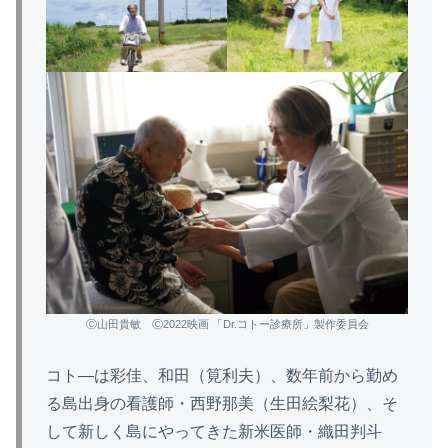
Ⓒ山田貴敏 Ⓒ2022映画 「Dr.コトー診療所」製作委員会
コト―は彩佳、和田（筧利夫）、数年前から勤め
る島出身の看護師・西野那美（生田絵梨花）、そ
して新しく島にやってきた新米医師・織田判斗