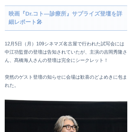
映画『Dr.コト―診療所』サプライズ登壇を詳
細レポート🎤
12月5日（月）109シネマズ名古屋で行われた試写会には
中江功監督の登壇は告知されていたが、主演の吉岡秀隆さ
ん、髙橋海人さんの登壇は完全にシークレット！
突然のゲスト登壇の知らせに会場は歓喜のどよめきに包ま
れた。