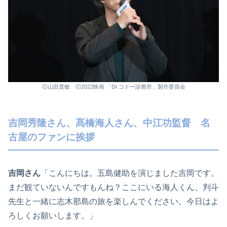
Ⓒ山田貴敏 Ⓒ2022映画 「Dr.コトー診療所」製作委員会
吉岡秀隆さん、髙橋海人さん、中江功監督 名
古屋のファンに挨拶
吉岡さん
「こんにちは。五島健助を演じました吉岡です。
まだ観ていないんですもんね？ここにいる海人くん、判斗
先生と一緒に志木那島の旅を楽しんでください。今日はよ
ろしくお願いします。」