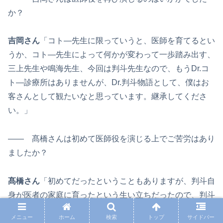
か？
吉岡さん
「コト―先生に限っていうと、医師を育てるとい
うか、コト―先生によって何かが変わって一歩踏み出す、
三上先生や鳴海先生、今回は判斗先生なので、もうDr.コ
ト―診療所はありませんが、Dr.判斗物語として、僕はお
客さんとして観たいなと思っています。継承してくださ
い。」
―― 髙橋さんは初めて医師役を演じる上でご苦労はあり
ましたか？
髙橋さん
「初めてだったということもありますが、判斗自
身が医者の家庭に育ったという生い立ちだったので、判斗
の人生を考えて、志木那島に暮らしている皆さんと同じよ
メニュー
ホーム
検索
トップ
サイドバー
うにならないように、ちゃんとバックボーンを考えた上で