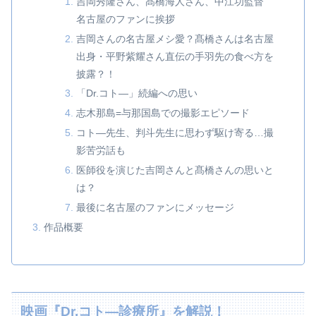
吉岡秀隆さん、髙橋海人さん、中江功監督
名古屋のファンに挨拶
吉岡さんの名古屋メシ愛？髙橋さんは名古屋
出身・平野紫耀さん直伝の手羽先の食べ方を
披露？！
「Dr.コト―」続編への思い
志木那島=与那国島での撮影エピソード
コト―先生、判斗先生に思わず駆け寄る…撮
影苦労話も
医師役を演じた吉岡さんと髙橋さんの思いと
は？
最後に名古屋のファンにメッセージ
作品概要
映画『Dr.コト―診療所』を解説！