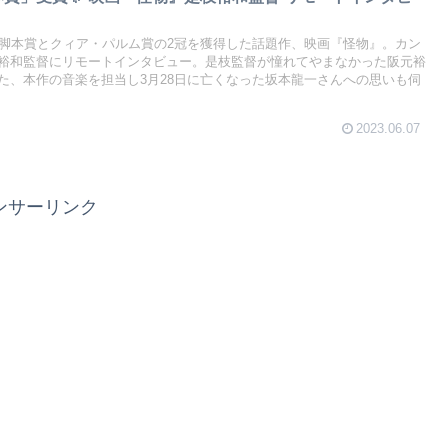
で脚本賞とクィア・パルム賞の2冠を獲得した話題作、映画『怪物』。カン
裕和監督にリモートインタビュー。是枝監督が憧れてやまなかった阪元裕
た、本作の音楽を担当し3月28日に亡くなった坂本龍一さんへの思いも伺
2023.06.07
ンサーリンク