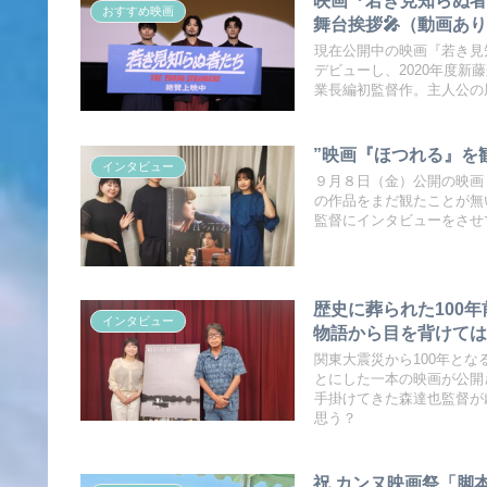
おすすめ映画
舞台挨拶🎤（動画あ
現在公開中の映画『若き見
デビューし、2020年度新
業長編初監督作。主人公の
”映画『ほつれる』を
インタビュー
９月８日（金）公開の映画
の作品をまだ観たことが無
監督にインタビューをさせ
歴史に葬られた100
インタビュー
物語から目を背けて
関東大震災から100年とな
とにした一本の映画が公開
手掛けてきた森達也監督が
思う？
祝 カンヌ映画祭「脚