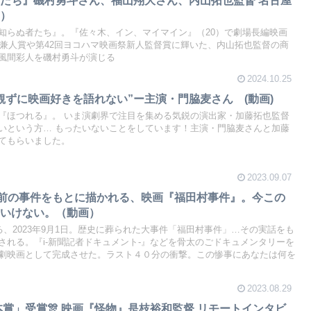
り）
知らぬ者たち』。『佐々木、イン、マイマイン』（20）で劇場長編映画
藤兼人賞や第42回ヨコハマ映画祭新人監督賞に輝いた、内山拓也監督の商
風間彩人を磯村勇斗が演じる
2024.10.25
観ずに映画好きを語れない”ー主演・門脇麦さん (動画)
『ほつれる』。 いま演劇界で注目を集める気鋭の演出家・加藤拓也監督
いという方… もったいないことをしています！主演・門脇麦さんと加藤
てもらいました。
2023.09.07
年前の事件をもとに描かれる、映画『福田村事件』。今この
はいけない。（動画）
る、2023年9月1日。歴史に葬られた大事件「福田村事件」…その実話をも
される。『i-新聞記者ドキュメント-』などを骨太のごドキュメンタリーを
劇映画として完成させた。ラスト４０分の衝撃。この惨事にあなたは何を
2023.08.29
本賞」受賞🎊 映画『怪物』是枝裕和監督 リモートインタビ