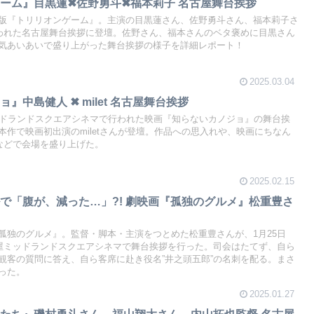
ーム』目黒蓮✖佐野勇斗✖福本莉子 名古屋舞台挨拶
版『トリリオンゲーム』。主演の目黒蓮さん、佐野勇斗さん、福本莉子さ
行われた名古屋舞台挨拶に登壇。佐野さん、福本さんのベタ褒めに目黒さん
気あいあいで盛り上がった舞台挨拶の様子を詳細レポート！
2025.03.04
』中島健人 ✖ milet 名古屋舞台挨拶
ッドランドスクエアシネマで行われた映画『知らないカノジョ』の舞台挨
作で映画初出演のmiletさんが登壇。作品への思入れや、映画にちなん
”などで会場を盛り上げた。
2025.02.15
で「腹が、減った…」?! 劇映画『孤独のグルメ』松重豊さ
孤独のグルメ』。監督・脚本・主演をつとめた松重豊さんが、1月25日
古屋ミッドランドスクエアシネマで舞台挨拶を行った。司会はたてず、自ら
観客の質問に答え、自ら客席に赴き役名”井之頭五郎”の名刺を配る。まさ
った。
2025.01.27
たち』磯村勇斗さん、福山翔大さん、内山拓也監督 名古屋