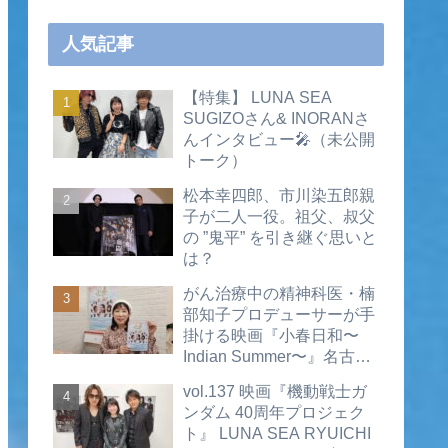
人気記事
【特集】 LUNA SEA
SUGIZOさん& INORANさ
んインタビュー🎤（未公開
トーク）
松本幸四郎、市川染五郎親
子が二人一役。祖父、叔父
の ”鬼平” を引き継ぐ思いと
は？
がん治療中の精神科医・楠
部知子プロデューサーが手
掛ける映画『小春日和〜
Indian Summer〜』名古屋
公開直前インタビュー（動
vol.137 映画『機動戦士ガ
画あり）
ンダム 40周年プロジェク
ト』 LUNA SEA RYUICHI