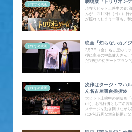
劇場版『トリリオンゲ
おすすめ映画
現在大ヒット上映中の劇場
んが、2月23日（日）に
が照れてしまう一幕も。和
映画『知らないカノジョ
おすすめ映画
2月7日（金）名古屋のミ
拶に主演の中島健人さん、本
だ”理想の初デートプラン
次作はタージ・マハル
おすすめ映画
ん名古屋舞台挨拶🎤
大ヒット上映中の劇映画『
(土)、お礼行脚として名
ステージを動き回りながら
にお礼行脚な舞台挨拶とな
映画『若き見知らぬ者