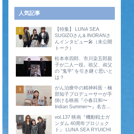
人気記事
【特集】 LUNA SEA
SUGIZOさん& INORANさ
んインタビュー🎤（未公開
トーク）
松本幸四郎、市川染五郎親
子が二人一役。祖父、叔父
の ”鬼平” を引き継ぐ思いと
は？
がん治療中の精神科医・楠
部知子プロデューサーが手
掛ける映画『小春日和〜
Indian Summer〜』名古屋
公開直前インタビュー（動
vol.137 映画『機動戦士ガ
画あり）
ンダム 40周年プロジェク
ト』 LUNA SEA RYUICHI