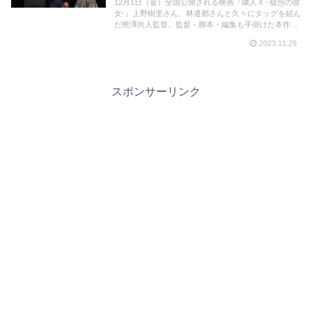
🎤（動画🎥）
12月1日（金）全国公開される映画『隣人Ｘ -疑惑の彼
女-』上野樹里さん、林遣都さんと久々にタッグを組ん
だ熊澤尚人監督。監督・脚本・編集も手掛けた本作へ
の思いを伺った。また、11月16日（木）に行われた上
2023.11.29
野さん、林さん、熊澤監督登壇の名古屋舞台挨拶の様
子も動画で。
スポンサーリンク