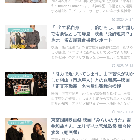
（動画あり）
2026年5月29日に全国順次公開を迎えた映画『小春日
和〜Indian Summer〜』。精神科医・俳優として活躍
する楠部知子プロデューサーは、2023年に多発性骨髄
腫が発見され、現在も治療を続けながら本作を企画・
2026.07.17
製作した。名古屋・シネマスコーレでの公開（7月25
日〜）を前に、シネマナが楠部知子プロデューサーに
「”全て私自身”——」舘ひろし、30年越し
おすすめ映画
独占インタビュー。
で南条弘として帰還 映画『免許返納!?』
地元・名古屋舞台挨拶レポート
映画「免許返納!?」の名古屋舞台挨拶に主演・舘ひろ
しが登壇。30年ぶりに南条弘として戻ってきた想い、
西野七瀬へのアドリブ指示など——地元・名古屋でダ
ンディトークが炸裂した。
2026.06.18
「引力で近づいてしまう」山下智久が明か
おすすめ映画
した桐山（市原隼人）との距離感—映画
「正直不動産」名古屋出張舞台挨拶
映画「正直不動産」の名古屋出張舞台挨拶に、主演・
山下智久が登壇。ひつまぶし愛から市原隼人との引力
距離の秘密、アドリブ秘話まで——永瀬財地さなが
ら、正直すぎる本音が名古屋に吹き荒れた。
2026.06.08
東京国際映画祭 映画『みらいのうた』吉
おすすめ映画
井和哉さん、エリザベス宮地監督 舞台挨
拶🎤（動画🎥）
吉井和哉さんを追いかけた映画『みらいのうた』。ド