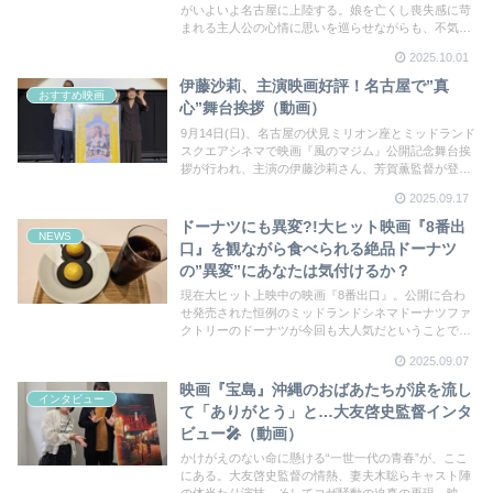
がいよいよ名古屋に上陸する。娘を亡くし喪失感に苛
まれる主人公の心情に思いを巡らせながらも、不気味
で異様な世界へと引きずりこまれる…。Keishi Kondo
2025.10.01
監督にインタビューさせてもらいました。
伊藤沙莉、主演映画好評！名古屋で”真
おすすめ映画
心”舞台挨拶（動画）
9月14日(日)、名古屋の伏見ミリオン座とミッドランド
スクエアシネマで映画『風のマジム』公開記念舞台挨
拶が行われ、主演の伊藤沙莉さん、芳賀薫監督が登
壇。映画同様”真心”を感じるとてもあたたかいお二人
2025.09.17
のお話をお届けします。
ドーナツにも異変?!大ヒット映画『8番出
NEWS
口』を観ながら食べられる絶品ドーナツ
の”異変”にあなたは気付けるか？
現在大ヒット上映中の映画『8番出口』。公開に合わ
せ発売された恒例のミッドランドシネマドーナツファ
クトリーのドーナツが今回も大人気だということで取
材へ！数量限定で毎日売り切れ状態！ドーナツに隠さ
2025.09.07
れた”異変”を確かめたい方はお早めに！
映画『宝島』沖縄のおばあたちが涙を流し
インタビュー
て「ありがとう」と…大友啓史監督インタ
ビュー🎤（動画）
かけがえのない命に懸ける“一世一代の青春”が、ここ
にある。大友啓史監督の情熱、妻夫木聡らキャスト陣