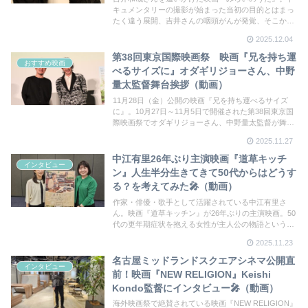
キュメンタリーの撮影が始まった当初の目的とはまっ
たく違う展開、吉井さんの咽頭がんが発覚、そこから
の復活に密着することとなった本作。すべての推しの
2025.12.04
いる人たちに観てほしい作品だ。
第38回東京国際映画祭 映画『兄を持ち運
おすすめ映画
べるサイズに』オダギリジョーさん、中野
量太監督舞台挨拶（動画）
11月28日（金）公開の映画『兄を持ち運べるサイズ
に』。10月27日～11月5日で開催された第38回東京国
際映画祭でオダギリジョーさん、中野量太監督が舞台
挨拶に登壇した。「湯を沸かすほどの熱い愛」から二
2025.11.27
度目のタッグ！オダギリさんが絶賛する脚本が気にな
る方はぜひ劇場で！私は久々に映画で大号泣しまし
中江有里26年ぶり主演映画『道草キッチ
インタビュー
た！
ン』人生半分生きてきて50代からはどうす
る？を考えてみた🎤（動画）
作家・俳優・歌手として活躍されている中江有里さ
ん。映画『道草キッチン』が26年ぶりの主演映画。50
代の更年期症状を抱える女性が主人公の物語というこ
とで、人生100年時代の残り半分をどう捉えてどう生
2025.11.23
きるか中江さんにヒントをもらいたい気持ちで伺いま
した
名古屋ミッドランドスクエアシネマ公開直
インタビュー
前！映画『NEW RELIGION』Keishi
Kondo監督にインタビュー🎤（動画）
海外映画祭で絶賛されている映画『NEW RELIGION』