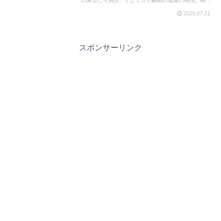
の体当たり演技、そしてコザ騒動の迫真の再現。映画
『宝島』は史実とフィクションを越え、観る者を奮い
2025.07.21
立たせ、涙と怒りと祈りを呼び起こす。圧巻の映画体
験をスクリーンで
スポンサーリンク