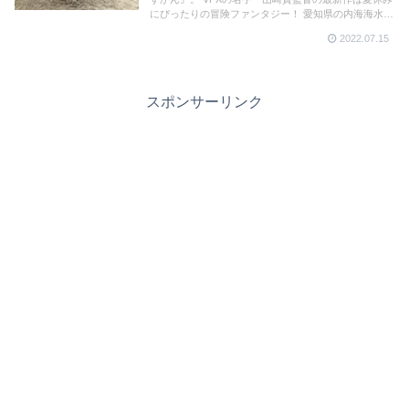
にぴったりの冒険ファンタジー！ 愛知県の内海海水浴
場に、劇中で登場するキャラクター図鑑坊とおばけず
2022.07.15
かんの砂像が登場した。
スポンサーリンク