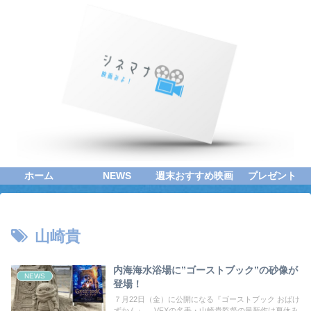
ホーム
NEWS
週末おすすめ映画
プレゼント
山崎貴
内海海水浴場に”ゴーストブック”の砂像が
NEWS
登場！
７月22日（金）に公開になる『ゴーストブック おばけ
ずかん』。 VFXの名手・山崎貴監督の最新作は夏休み