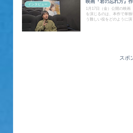
映画『君の忘れ方』作
インタビュー
1月17日（金）公開の映画
を演じるのは、本作で単独
う難しい役をどのように演
スポ