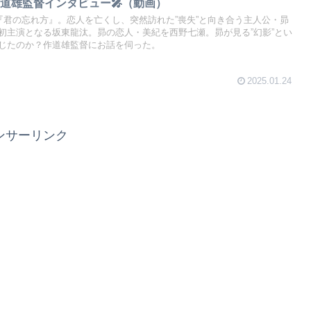
道雄監督インタビュー🎤（動画）
『君の忘れ方』。恋人を亡くし、突然訪れた”喪失”と向き合う主人公・昴
初主演となる坂東龍汰。昴の恋人・美紀を西野七瀬。昴が見る”幻影”とい
じたのか？作道雄監督にお話を伺った。
2025.01.24
ンサーリンク