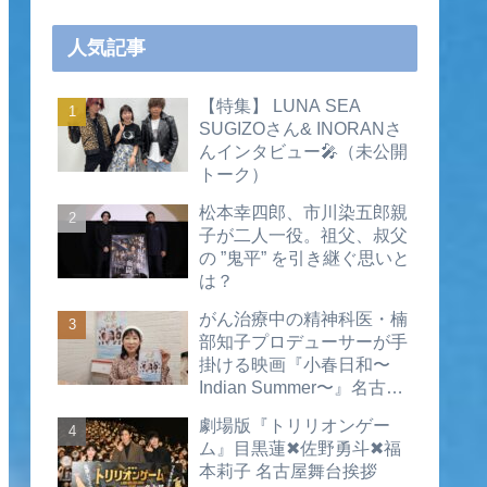
人気記事
【特集】 LUNA SEA
SUGIZOさん& INORANさ
んインタビュー🎤（未公開
トーク）
松本幸四郎、市川染五郎親
子が二人一役。祖父、叔父
の ”鬼平” を引き継ぐ思いと
は？
がん治療中の精神科医・楠
部知子プロデューサーが手
掛ける映画『小春日和〜
Indian Summer〜』名古屋
公開直前インタビュー（動
劇場版『トリリオンゲー
画あり）
ム』目黒蓮✖佐野勇斗✖福
本莉子 名古屋舞台挨拶