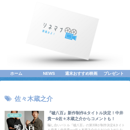
ホーム
NEWS
週末おすすめ映画
プレゼント
佐々木蔵之介
『嘘八百』新作制作&タイトル決定！中井
NEWS
貴一&佐々木蔵之介からコメントも！
騙し合いバトル『噓八百』の第3弾が制作決定&タイト
ル発表！中井貴一×佐々木蔵之介のうだつの上がらな