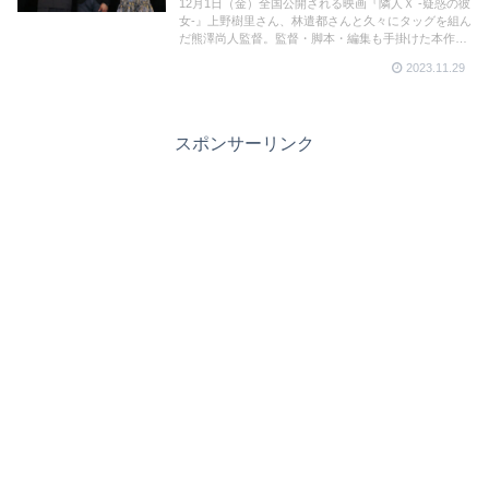
🎤（動画🎥）
12月1日（金）全国公開される映画『隣人Ｘ -疑惑の彼
女-』上野樹里さん、林遣都さんと久々にタッグを組ん
だ熊澤尚人監督。監督・脚本・編集も手掛けた本作へ
の思いを伺った。また、11月16日（木）に行われた上
2023.11.29
野さん、林さん、熊澤監督登壇の名古屋舞台挨拶の様
子も動画で。
スポンサーリンク