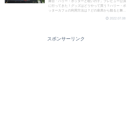
舞台「ハリー・ポッターと呪いの子」プレビュー公演
に行ってきた！グッズはどうやって買う？ハリー・ポ
ッターカフェの利用方法は？どの座席から観ると舞台
を120％楽しめる？など写真付きでレポート！これか
2022.07.08
ら観劇する方はチェックしてからお出かけください！
スポンサーリンク