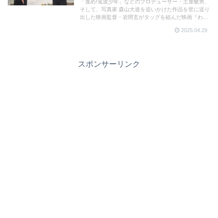
「進め!電波少年」などのプロデューサー・土屋敏男、
そして、写真家 森山大道を追いかけた作品を世に送り
出した映画監督・岩間玄がタッグを組んだ映画『わた
のまち 応答セヨ』。語りには岸井ゆきのを迎え、かつ
2025.04.29
ての「繊維の街・蒲郡」の姿が疾走感あふれる映像で
描かれる。GW後半、蒲郡へ行ってみては？
スポンサーリンク