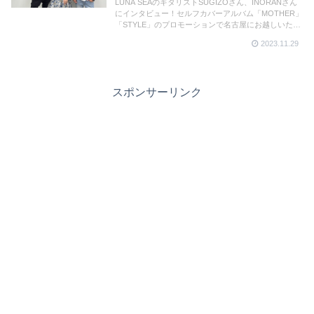
LUNA SEAのギタリストSUGIZOさん、INORANさん
にインタビュー！セルフカバーアルバム「MOTHER」
「STYLE」のプロモーションで名古屋にお越しいただ
いたお二人にお話を伺いました。メ～テレの「ドデス
2023.11.29
カ！」「BomberE」では放送しきれなかったお話をた
っぷと。
スポンサーリンク