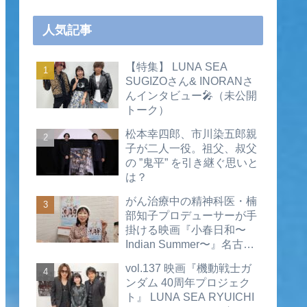
人気記事
【特集】 LUNA SEA
SUGIZOさん& INORANさ
んインタビュー🎤（未公開
トーク）
松本幸四郎、市川染五郎親
子が二人一役。祖父、叔父
の ”鬼平” を引き継ぐ思いと
は？
がん治療中の精神科医・楠
部知子プロデューサーが手
掛ける映画『小春日和〜
Indian Summer〜』名古屋
公開直前インタビュー（動
vol.137 映画『機動戦士ガ
画あり）
ンダム 40周年プロジェク
ト』 LUNA SEA RYUICHI