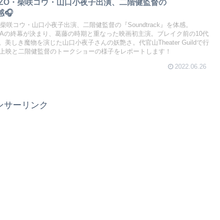
GIZO・柴咲コウ・山口小夜子出演、二階健監督の
感🎧
O・柴咲コウ・山口小夜子出演、二階健監督の『Soundtrack』を体感。
A SEAの終幕が決まり、葛藤の時期と重なった映画初主演。ブレイク前の10代
しき魔物を演じた山口小夜子さんの妖艶さ。代官山Theater Guildで行
念上映と二階健監督のトークショーの様子をレポートします！
2022.06.26
ンサーリンク