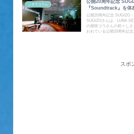
公開20周年記念 SU
シネマコラム
『Soundtrack』を体
公開20周年記念 SUGIZ
SUGIZOさんは、LUN
の柴咲コウさんの初々しさ。美
われている公開20周年記
スポ