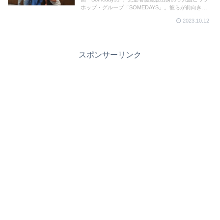
ホップ・グループ「SOMEDAYS」。彼らが前向きな
生き方で、綻びかけた２組の家族の絆を音楽を通して
2023.10.12
やさしく結ぶ。ボイメンの辻本達規、平松賢人、本田
剛文も出演。
スポンサーリンク