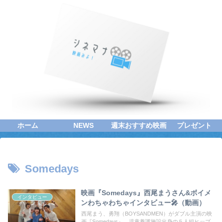
ホーム
NEWS
週末おすすめ映画
プレゼント
Somedays
映画『Somedays』西尾まうさん&ボイメ
インタビュー
ンわちゃわちゃインタビュー🎤（動画）
西尾まう、勇翔（BOYSANDMEN）がダブル主演の映
画『Somedays』。児童養護施設出身の５人組ヒップ