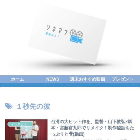
ホーム
NEWS
週末おすすめ映画
プレゼント
１秒先の彼
台湾の大ヒット作を、監督・山下敦弘×脚
インタビュー
本・宮藤官九郎でリメイク！制作秘話をた
っぷりと🎥(動画)