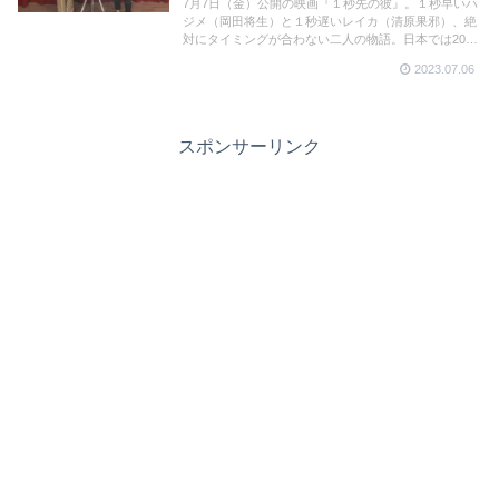
7月7日（金）公開の映画『１秒先の彼』。１秒早いハ
ジメ（岡田将生）と１秒遅いレイカ（清原果邪）、絶
対にタイミングが合わない二人の物語。日本では2021
年6月に公開のチェン・ユーシュン監督の『１秒先の
2023.07.06
彼女』の男女のキャラクター設定を反転させ舞台を京
都にしてリメイク。山下敦弘監督と宮藤官九郎さんの
タッグにも注目！
スポンサーリンク