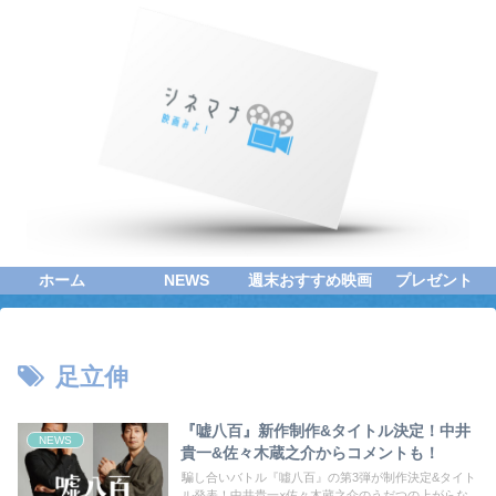
ホーム
NEWS
週末おすすめ映画
プレゼント
足立伸
『嘘八百』新作制作&タイトル決定！中井
NEWS
貴一&佐々木蔵之介からコメントも！
騙し合いバトル『噓八百』の第3弾が制作決定&タイト
ル発表！中井貴一×佐々木蔵之介のうだつの上がらな